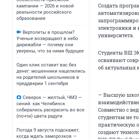
Создать програ
кампании — 2026 и новой
реальности российского
автоматизирова
образования
запрограммиров
электроники и 
Вертолеты в прошлом?
университета.
Ученые возвращают в небо
дирижабли — почему они
уверены, что за ними будущее
Студенты ВШ ЭК
осваивают совр
Один клик оставит вас без
об актуальных 
денег: мошенники нацелились
на родителей школьников в
преддверии 1 сентября
— Высшую школу
Северок — желтый, ЧМЗ —
взаимодействи
синий: как Челябинск
Совместно с ве
собирались раскрасить во все
(почти) цвета радуги
студентам не т
практическую о
Погода 9 августа подскажет,
создают технол
когда ждать заморозков —