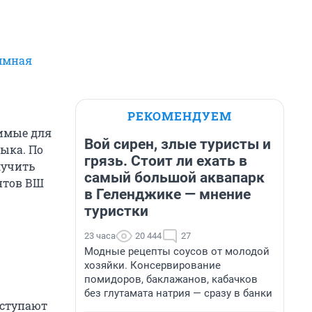
ммная
РЕКОМЕНДУЕМ
димые для
Вой сирен, злые туристы и
ыка. По
грязь. Стоит ли ехать в
лучить
самый большой аквапарк
ентов ВШ
в Геленджике — мнение
туристки
23 часа
20 444
27
Модные рецепты соусов от молодой
хозяйки. Консервирование
помидоров, баклажанов, кабачков
без глутамата натрия — сразу в банки
ыступают