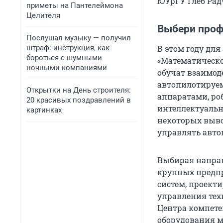
ЮУрГУ Глеб Рад
приметы на Пантелеймона
Целителя
Выбери про
Послушал музыку — получил
штраф: инструкция, как
В этом году дл
бороться с шумными
«Математическо
ночными компаниями
обучат взаимод
автопилотируе
Открытки на День строителя:
аппаратами, ро
20 красивых поздравлений в
интеллектуальн
картинках
некоторых выво
управлять авто
Выбирая направ
крупных предп
систем, проект
управления тех
Центра компете
оборудования м