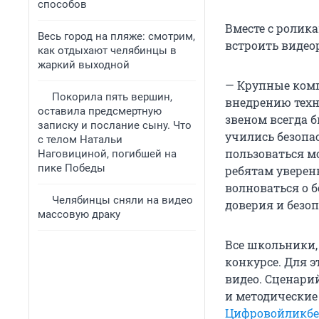
способов
Вместе с ролик
Весь город на пляже: смотрим,
встроить видео
как отдыхают челябинцы в
жаркий выходной
— Крупные комп
Покорила пять вершин,
внедрению тех
оставила предсмертную
звеном всегда б
записку и послание сыну. Что
учились безопа
с телом Натальи
пользоваться м
Наговициной, погибшей на
пике Победы
ребятам уверенн
волноваться о 
Челябинцы сняли на видео
доверия и безо
массовую драку
Все школьники, 
конкурсе. Для 
видео. Сценари
и методические
Цифровойликбе