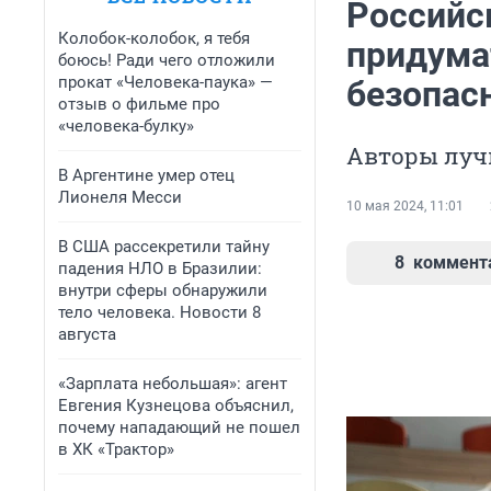
Российс
Колобок-колобок, я тебя
придума
боюсь! Ради чего отложили
прокат «Человека-паука» —
безопас
отзыв о фильме про
«человека-булку»
Авторы луч
В Аргентине умер отец
Лионеля Месси
10 мая 2024, 11:01
В США рассекретили тайну
8
коммент
падения НЛО в Бразилии:
внутри сферы обнаружили
тело человека. Новости 8
августа
«Зарплата небольшая»: агент
Евгения Кузнецова объяснил,
почему нападающий не пошел
в ХК «Трактор»