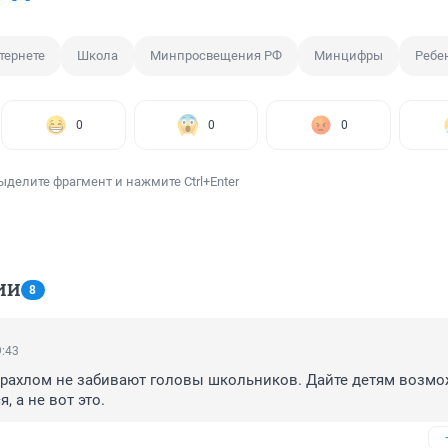
тернете
Школа
Минпросвещения РФ
Минцифры
Ребе
0
0
0
ыделите фрагмент и нажмите Ctrl+Enter
ИИ
8
9:43
арахлом не забивают головы школьников. Дайте детям возмо
, а не вот это.