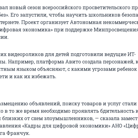
овал новый сезон всероссийского просветительского п
ез». Его запустили, чтобы научить школьников безоп
тернете. Проект организует Автономная некоммерчес
Цифровая экономика» при поддержке Минпросвещения
ии.
х видеороликов для детей подготовили ведущие ИТ-
ы. Например, платформа Авито создала персонажей, 
тным языком объясняют, с какими угрозами ребенок
ети и как их избежать.
азмещению объявлений, поиску товаров и услуг стали 
 в то же время необходимо проявлять бдительность 
и близких от схем злоумышленников, — сказала замес
равления «Кадры для цифровой экономики» АНО «Циф
га Франчук.