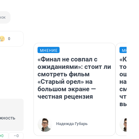
нок
0
МНЕНИЕ
МНЕНИ
«Финал не совпал с
«Кажд
ожиданиями»: стоит ли
то лич
смотреть фильм
ошибк
«Старый орел» на
настр
большом экране —
смотр
честная рецензия
чтобы
выгля
жность 
Надежда Губарь
+0
–0