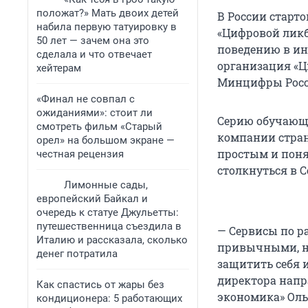
положат?» Мать двоих детей
В России старт
набила первую татуировку в
«Цифровой ликб
50 лет — зачем она это
поведению в ин
сделала и что отвечает
организация «
хейтерам
Минцифры Росс
«Финал не совпал с
ожиданиями»: стоит ли
Серию обучающи
смотреть фильм «Старый
компании стран
орел» на большом экране —
простым и поня
честная рецензия
столкнуться в C
Лимонные сады,
европейский Байкал и
очередь к статуе Джульетты:
путешественница съездила в
— Сервисы по р
Италию и рассказала, сколько
привычными, но
денег потратила
защитить себя 
директора нап
Как спастись от жары без
экономика» Оль
кондиционера: 5 работающих