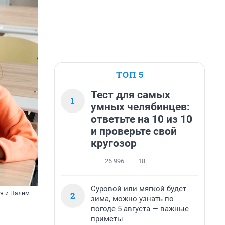
ТОП 5
Тест для самых
1
умных челябинцев:
ответьте на 10 из 10
и проверьте свой
кругозор
26 996
18
Суровой или мягкой будет
2
ря и Налим
зима, можно узнать по
погоде 5 августа — важные
приметы