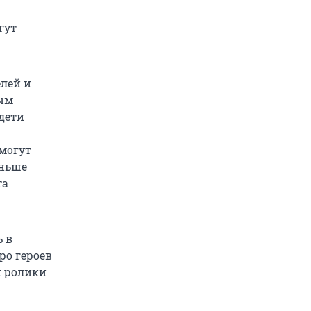
гут
лей и
ым
 дети
могут
еньше
та
ь в
ро героев
и ролики