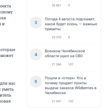
роекта
26 861
9
асному
кая
Погода 4 августа подскажет,
3
 и
какой будет осень, — важные
приметы
25 370
8
которые
Военком Челябинской
4
 может
области ушел на СВО
21 366
107
Пошли в «отказ». Кто и
5
для нас
почему продает пункты
выдачи заказов Wildberries в
и уметь
Челябинске
титель
ровая
21 047
192