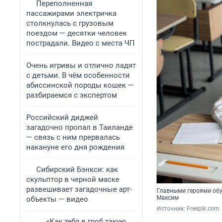
Переполненная
пассажирами электричка
столкнулась с грузовым
поездом — десятки человек
пострадали. Видео с места ЧП
Очень игривы и отлично ладят
с детьми. В чём особенности
абиссинской породы кошек —
разбираемся с экспертом
Российский диджей
загадочно пропал в Таиланде
— связь с ним прервалась
накануне его дня рождения
Сибирский Бэнкси: как
скульптор в черной маске
развешивает загадочные арт-
Главными героями обу
Максим
объекты — видео
Источник: 
Freepik.com
«Как тебя в гроб такую