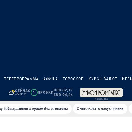
ТЕЛЕПРОГРАММА
АФИША
ГОРОСКОП
КУРСЫ ВАЛЮТ
ИГР
USD 82,17
СЕЙЧАС
1
ПРОБКИ
+20°C
EUR 94,84
у бойца развели с мужем без ее ведома
С чего начать новую жизнь