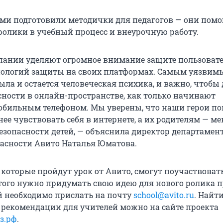
ами подготовили методички для педагогов — они помо
ролики в учебный процесс и внеурочную работу.
ании уделяют огромное внимание защите пользовате
нологий защиты на своих платформах. Самым уязвим
ыла и остается человеческая психика, и важно, чтобы
сности в онлайн-пространстве, как только начинают
обильным телефоном. Мы уверены, что наши герои по
ее чувствовать себя в интернете, а их родителям — м
безопасности детей, — объяснила директор департамен
пасности Авито Наталья Юматова.
которые пройдут урок от Авито, смогут поучаствоват
этого нужно придумать свою идею для нового ролика п
й необходимо прислать на почту
school@avito.ru
. Найт
 рекомендации для учителей можно на сайте проекта
з.рф
.