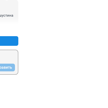
устина 
+0
–0
равить