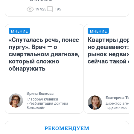
19 923
195
МНЕНИЕ
МНЕНИЕ
«Спуталась речь, понес
Квартиры дор
пургу». Врач — о
но дешевеют: 
смертельном диагнозе,
рынок недвиж
который сложно
сейчас такой 
обнаружить
Ирина Волкова
Екатерина Торо
Главврач клиники
«Реабилитация доктора
директор агентс
Волковой»
недвижимости
РЕКОМЕНДУЕМ