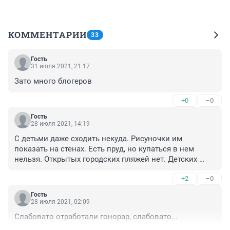
КОММЕНТАРИИ
33
Гость
31 июля 2021, 21:17
Зато много блогеров
+0
–0
Гость
28 июля 2021, 14:19
С детьми даже сходить некуда. Рисуночки им 
показать на стенах. Есть пруд, но купаться в нем 
нельзя. Открытых городских пляжей нет. Детских 
кафе нет. По выходным вонь стоит, начиная с 
+2
–0
пятницы. Безработица. Зарплаты мизерные. По 
пролетарской улице фонари-виселицы. Я в шоке от 
Гость
дизайнера таких проектов. В старой части дома 
28 июля 2021, 02:09
раскрасили и пусть люди успокоятся. А дальше то 
Слабовато отработали гонорар, слабовато...
мусорка. Как там люди вообще живут! Сами себя 