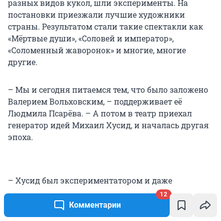
разных видов кукол, шли эксперименты. На
постановки приезжали лучшие художники
страны. Результатом стали такие спектакли как
«Мёртвые души», «Соловей и император»,
«Соломенный жаворонок» и многие, многие
другие.
– Мы и сегодня питаемся тем, что было заложено
Валерием Вольховским, – поддерживает её
Людмила Псарёва. – А потом в театр приехал
генератор идей Михаил Хусид, и началась другая
эпоха.
– Хусид был экспериментатором и даже
авантюристом в хорошем смысле слова, – говорит
12
его ученица, актриса Марианна Тарасова. – Его
Комментарии
спектакли опережали даже сегодняшнее время.