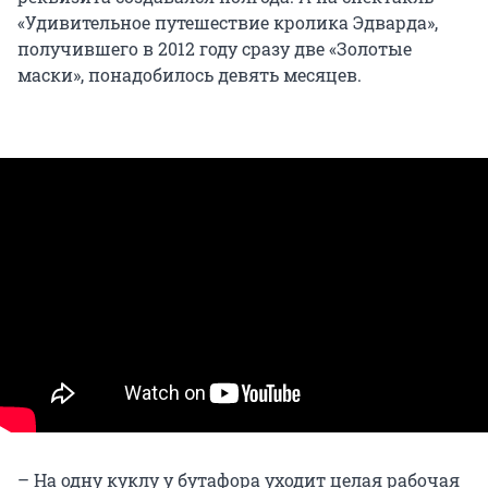
«Удивительное путешествие кролика Эдварда»,
получившего в 2012 году сразу две «Золотые
маски», понадобилось девять месяцев.
– На одну куклу у бутафора уходит целая рабочая