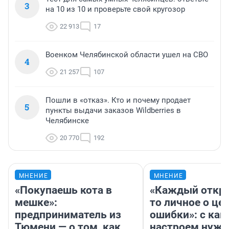
3
на 10 из 10 и проверьте свой кругозор
22 913
17
Военком Челябинской области ушел на СВО
4
21 257
107
Пошли в «отказ». Кто и почему продает
5
пункты выдачи заказов Wildberries в
Челябинске
20 770
192
МНЕНИЕ
МНЕНИЕ
«Покупаешь кота в
«Каждый откро
мешке»:
то личное о це
предприниматель из
ошибки»: с как
Тюмени — о том, как
настроем нужн