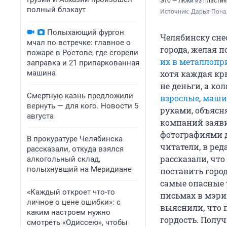
Это — люки из пластик
полный блэкаут
Источник: 
Дарья Пона
Полыхающий фургон
Челябинску сне
мчал по встречке: главное о
города, желая 
пожаре в Ростове, где сгорели
их в металлоп
заправка и 21 припаркованная
машина
хотя каждая кр
не деньги, а к
Смертную казнь предложили
взрослые
,
маш
вернуть — для кого. Новости 5
руками, объясня
августа
компаний заяви
фотографиями д
В прокуратуре Челябинска
читатели, в ре
рассказали, откуда взялся
рассказали, чт
алкогольный склад,
полыхнувший на Меридиане
поставить горо
самые опасные 
«Каждый откроет что-то
письмах в мэри
личное о цене ошибки»: с
выяснили, что 
каким настроем нужно
гордость. Получ
смотреть «Одиссею», чтобы