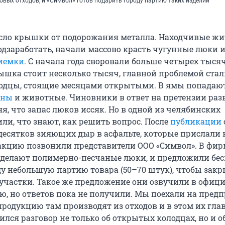
овых отходов, и «Символ» готов подарить городу партию таких изделий
сло крышки от подорожания металла. Находчивые жи
подзаработать, начали массово красть чугунные люки 
риемки
. С начала года своровали больше четырех тыся
ышка стоит несколько тысяч, главной проблемой стал
олодцы, стоящие месяцами открытыми. В ямы попадаю
ины
и животные. Чиновники в ответ на претензии раз
я, что запас люков иссяк. Но в одной из челябинских
ли, что знают, как решить вопрос. После
публикации
есятков зияющих дыр в асфальте, которые прислали
дакцию позвонили представители ООО «Символ». В фир
о делают полимерно-песчаные люки, и предложили бе
ду небольшую партию товара (50–70 штук), чтобы зак
участки. Такое же предложение они озвучили в офиц
ю, но ответов пока не получили. Мы поехали на пред
продукцию там производят из отходов и в этом их гла
ился разговор не только об открытых колодцах, но и о