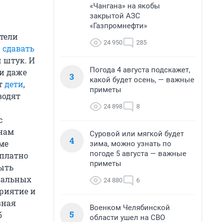
«Чангана» на якобы
закрытой АЗС
«Газпромнефти»
тели
24 950
285
и
сдавать
ч штук. И
Погода 4 августа подскажет,
и даже
3
какой будет осень, — важные
т
дети
,
приметы
водят
24 898
8
с
 нам
Суровой или мягкой будет
4
ме
зима, можно узнать по
погоде 5 августа — важные
сплатно
приметы
рыть
иальных
24 880
6
приятие и
вная
Военком Челябинской
5
б
области ушел на СВО