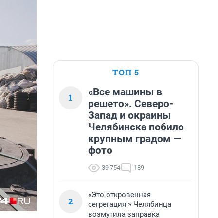
ТОП 5
«Все машины в
1
решето». Северо-
Запад и окраины
Челябинска побило
крупным градом —
фото
39 754
189
«Это откровенная
2
сегрегация!» Челябинца
возмутила заправка