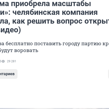
ма приобрела масштабы
и»: челябинская компания
ла, как решить вопрос откр
видео)
а бесплатно поставить городу партию к
будут воровать
5
29 281
нтариев