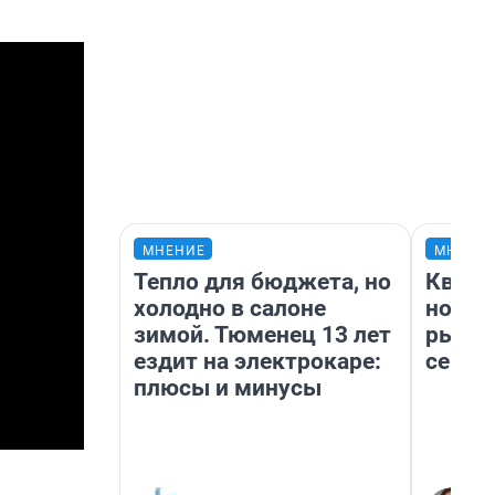
МНЕНИЕ
МНЕНИ
Тепло для бюджета, но
Кварт
холодно в салоне
но де
зимой. Тюменец 13 лет
рынок
ездит на электрокаре:
сейча
плюсы и минусы