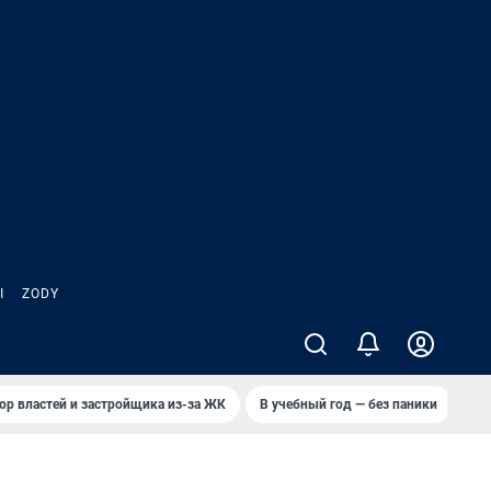
Ы
ZODY
ор властей и застройщика из-за ЖК
В учебный год — без паники
Кто