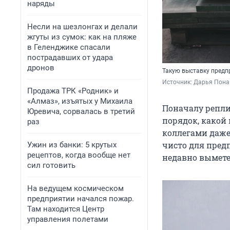
наряды
Несли на шезлонгах и делали
жгуты из сумок: как на пляже
в Геленджике спасали
пострадавших от удара
дронов
Такую выставку предп
Источник: 
Дарья Пона
Продажа ТРК «Родник» и
«Алмаз», изъятых у Михаила
Поначалу репли
Юревича, сорвалась в третий
порядок, какой 
раз
коллегами даже
чисто для предп
Ужин из банки: 5 крутых
рецептов, когда вообще нет
недавно выметен
сил готовить
На ведущем космическом
предприятии начался пожар.
Там находится Центр
управления полетами