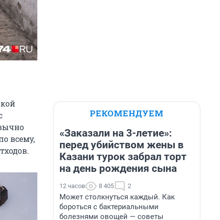
акой
РЕКОМЕНДУЕМ
с
ивычно
«Заказали на 3-летие»:
по всему,
перед убийством жены в
тходов.
Казани турок забрал торт
на день рождения сына
12 часов
8 405
2
Может столкнуться каждый. Как
бороться с бактериальными
болезнями овощей — советы