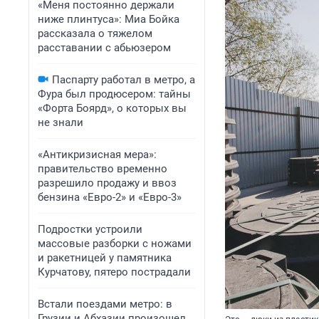
«Меня постоянно держали
ниже плинтуса»: Миа Бойка
рассказала о тяжелом
расставании с абьюзером
Паспарту работал в метро, а
Фура был продюсером: тайны
«Форта Боярд», о которых вы
не знали
«Антикризисная мера»:
правительство временно
разрешило продажу и ввоз
бензина «Евро-2» и «Евро-3»
Подростки устроили
массовые разборки с ножами
и ракетницей у памятника
Курчатову, пятеро пострадали
Встали поездами метро: в
Грузии и Абхазии произошел