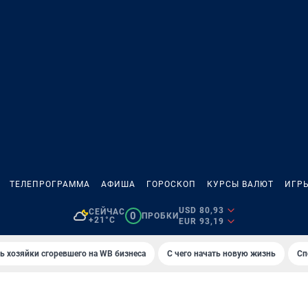
ТЕЛЕПРОГРАММА
АФИША
ГОРОСКОП
КУРСЫ ВАЛЮТ
ИГР
USD 80,93
СЕЙЧАС
0
ПРОБКИ
+21°C
EUR 93,19
ь хозяйки сгоревшего на WB бизнеса
С чего начать новую жизнь
Сп