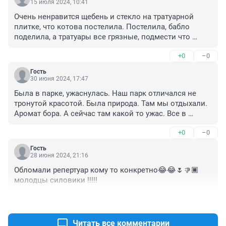
15 июля 2024, 10:41
Очень ненравится щебень и стекло на тратуарной 
плитке, что котова постелила. Постелила, бабло 
поделила, а тратуары все грязные, подмести что 
нельзя?
+0
–0
Гость
30 июня 2024, 17:47
Была в парке, ужаснулась. Наш парк отличался не 
тронутой красотой. Была природа. Там мы отдыхали. 
Аромат бора. А сейчас там какой то ужас. Все в 
асфальт закатали. Площадки не понятно какие.. И вот 
+0
–0
за всё это такие деньги? Котову давно гнать надо. 
Верните нам наш парк!!!
Гость
28 июня 2024, 21:16
Обломали репертуар кому то конкретно😂😂🌷👎🏿 
молодцы силовики !!!!!
+0
–0
Читать все комментарии