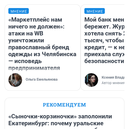
МНЕНИЕ
МНЕНИЕ
«Маркетплейс нам
Мой банк меня
ничего не должен»:
бережет. Журн
атаки на WB
хотела снять 2
уничтожили
тысяч, чтобы п
православный бренд
кредит, — к не
одежды из Челябинска
приехала служ
— исповедь
безопасности
предпринимателя
Ксения Владим
Ольга Емельянова
Автор мнения
РЕКОМЕНДУЕМ
«Сыночки-корзиночки» заполонили
Екатеринбург: почему уральские