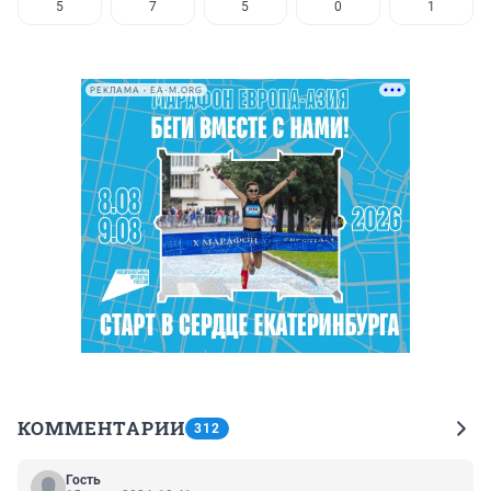
5
7
5
0
1
РЕКЛАМА • EA-M.ORG
КОММЕНТАРИИ
312
Гость