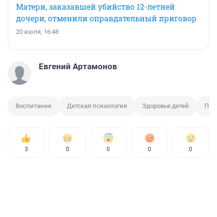
Матери, заказавшей убийство 12-летней
дочери, отменили оправдательный приговор
20 июля, 16:48
Евгений Артамонов
Воспитание
Детская психология
Здоровье детей
Пит
3
0
0
0
0