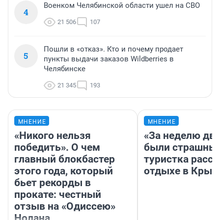
Военком Челябинской области ушел на СВО
4
21 506
107
Пошли в «отказ». Кто и почему продает
5
пункты выдачи заказов Wildberries в
Челябинске
21 345
193
МНЕНИЕ
МНЕНИЕ
«Никого нельзя
«За неделю две
победить». О чем
были страшные
главный блокбастер
туристка расск
этого года, который
отдыхе в Крым
бьет рекорды в
прокате: честный
отзыв на «Одиссею»
Нолана