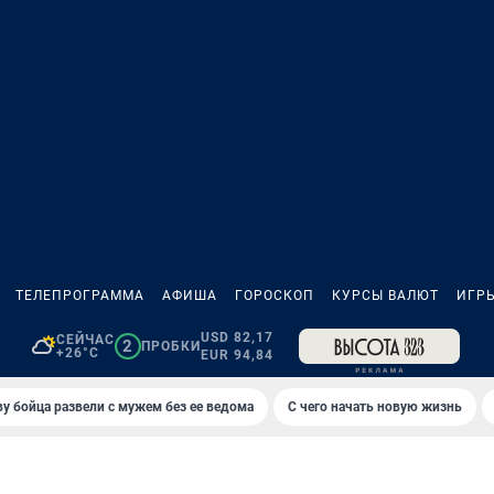
ТЕЛЕПРОГРАММА
АФИША
ГОРОСКОП
КУРСЫ ВАЛЮТ
ИГР
USD 82,17
СЕЙЧАС
2
ПРОБКИ
+26°C
EUR 94,84
у бойца развели с мужем без ее ведома
С чего начать новую жизнь