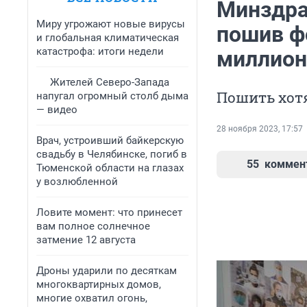
Минздра
Миру угрожают новые вирусы
пошив ф
и глобальная климатическая
катастрофа: итоги недели
миллион
Жителей Северо-Запада
Пошить хот
напугал огромный столб дыма
— видео
28 ноября 2023, 17:57
Врач, устроивший байкерскую
свадьбу в Челябинске, погиб в
55
коммен
Тюменской области на глазах
у возлюбленной
Ловите момент: что принесет
вам полное солнечное
затмение 12 августа
Дроны ударили по десяткам
многоквартирных домов,
многие охватил огонь,