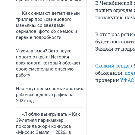
В Челябинской 
пошив одежды д
Как снимают детективный
госзакупок, нач
триллер про «свинцового
маньяка» со звездами
сериалов: фото со съемок и
В этот раз речи
первые подробности
будет поставит
Заявки от подря
Укусила змея? Зато паука
нового открыл! История
арахнолога, который обожает
Схожий тендер
б
свою смертельно опасную
объяснили,
поч
работу
проверки
УФАС 
Нас ждут целых семь коротких
рабочих недель: график на
2027 год
«Люблю выигрывать!» Как
39-летняя парикмахер
покорила жюри конкурса
«Миссис Земля — 2026» в