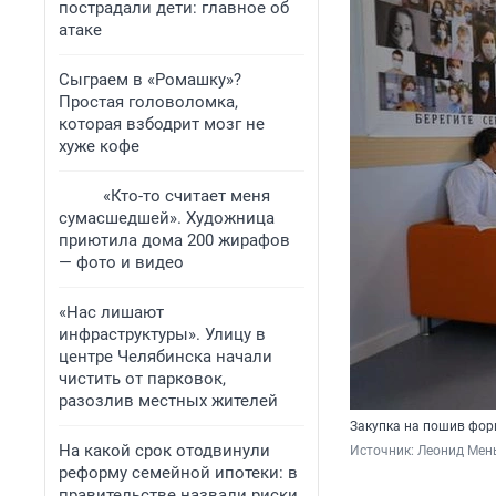
пострадали дети: главное об
атаке
Сыграем в «Ромашку»?
Простая головоломка,
которая взбодрит мозг не
хуже кофе
«Кто-то считает меня
сумасшедшей». Художница
приютила дома 200 жирафов
— фото и видео
«Нас лишают
инфраструктуры». Улицу в
центре Челябинска начали
чистить от парковок,
разозлив местных жителей
Закупка на пошив фор
На какой срок отодвинули
Источник: 
Леонид Мен
реформу семейной ипотеки: в
правительстве назвали риски