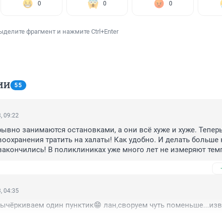
0
0
0
ыделите фрагмент и нажмите Ctrl+Enter
ИИ
55
, 09:22
рывно занимаются остановками, а они всё хуже и хуже. Теперь 
воохранения тратить на халаты! Как удобно. И делать больше 
 закончились! В поликлиниках уже много лет не измеряют темпе
ние, всё выдумывают из головы, чтобы в карточку записать. 
, 04:35
вычёркиваем один пунктик😁 лан,своруем чуть поменьше...из