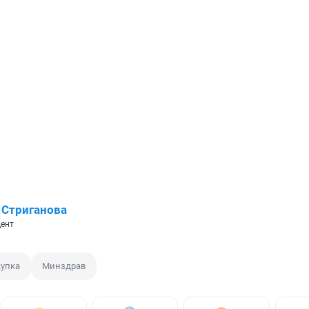
 Стриганова
ент
купка
Минздрав