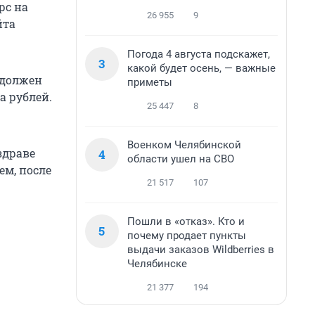
рс на
26 955
9
йта
Погода 4 августа подскажет,
3
какой будет осень, — важные
 должен
приметы
а рублей.
25 447
8
Военком Челябинской
здраве
4
области ушел на СВО
ем, после
21 517
107
Пошли в «отказ». Кто и
5
почему продает пункты
выдачи заказов Wildberries в
Челябинске
21 377
194