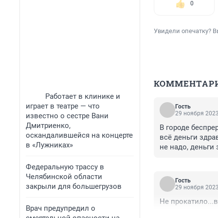
0
Увидели опечатку? В
КОММЕНТАР
Работает в клинике и
играет в театре — что
Гость
29 ноября 2023
известно о сестре Вани
Дмитриенко,
В городе беспре
оскандалившейся на концерте
всё деньги здра
в «Лужниках»
не надо, деньги
не меняют давле
что нечем!
Федеральную трассу в
Челябинской области
Гость
закрыли для большегрузов
29 ноября 2023
Не прокатило...
Врач предупредил о