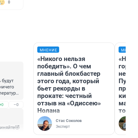
0
МНЕНИЕ
МНЕНИ
«Никого нельзя
«Нет 
победить». О чем
городо
главный блокбастер
недоф
этого года, который
Путеш
будут 
ничего 
бьет рекорды в
проех
ратуру, 
прокате: честный
килом
Потому 
отзыв на «Одиссею»
машин
+0
–0
Нолана
того
Стас Соколов
Эксперт
виняйте🤣