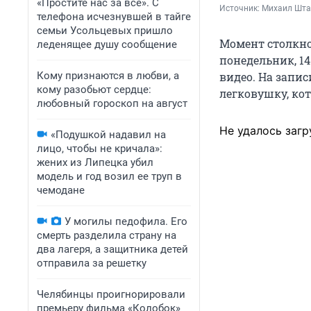
«Простите нас за всё». С
Источник: 
Михаил Шт
телефона исчезнувшей в тайге
семьи Усольцевых пришло
Момент столкно
леденящее душу сообщение
понедельник, 1
Кому признаются в любви, а
видео. На запис
кому разобьют сердце:
легковушку, кот
любовный гороскоп на август
Не удалось загр
«Подушкой надавил на
лицо, чтобы не кричала»:
жених из Липецка убил
модель и год возил ее труп в
чемодане
У могилы педофила. Его
смерть разделила страну на
два лагеря, а защитника детей
отправила за решетку
Челябинцы проигнорировали
премьеру фильма «Колобок»