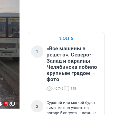
ТОП 5
«Все машины в
1
решето». Северо-
Запад и окраины
Челябинска побило
крупным градом —
фото
40 749
198
Суровой или мягкой будет
2
зима, можно узнать по
погоде 5 августа — важные