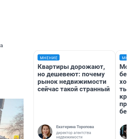
ла
МНЕНИЕ
МНЕНИ
Квартиры дорожают,
Мой б
но дешевеют: почему
береж
рынок недвижимости
хотел
сейчас такой странный
тысяч
креди
приех
безоп
Екатерина Торопова
директор агентства
недвижимости