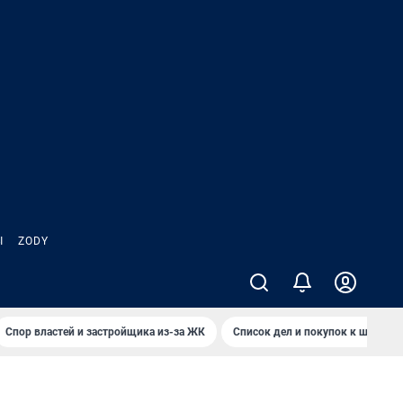
Ы
ZODY
Спор властей и застройщика из-за ЖК
Список дел и покупок к школе