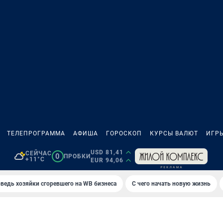
ТЕЛЕПРОГРАММА
АФИША
ГОРОСКОП
КУРСЫ ВАЛЮТ
ИГР
USD 81,41
СЕЙЧАС
0
ПРОБКИ
+11°C
EUR 94,06
ведь хозяйки сгоревшего на WB бизнеса
С чего начать новую жизнь