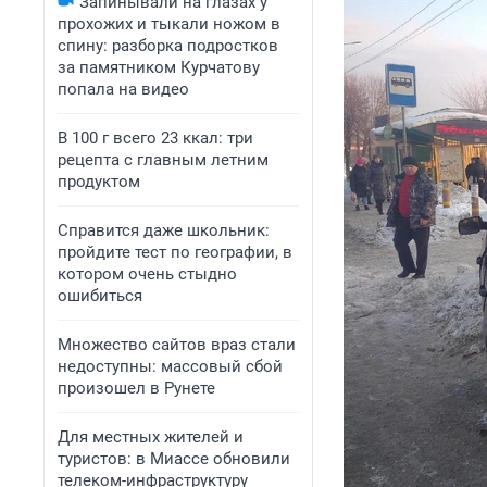
Запинывали на глазах у
прохожих и тыкали ножом в
спину: разборка подростков
за памятником Курчатову
попала на видео
В 100 г всего 23 ккал: три
рецепта с главным летним
продуктом
Справится даже школьник:
пройдите тест по географии, в
котором очень стыдно
ошибиться
Множество сайтов враз стали
недоступны: массовый сбой
произошел в Рунете
Для местных жителей и
туристов: в Миассе обновили
телеком-инфраструктуру