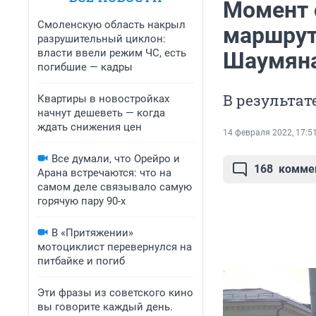
Момент 
Смоленскую область накрыл
маршрут
разрушительный циклон:
власти ввели режим ЧС, есть
Шаумяна
погибшие — кадры
В результат
Квартиры в новостройках
начнут дешеветь — когда
ждать снижения цен
14 февраля 2022, 17:5
Все думали, что Орейро и
168
комме
Арана встречаются: что на
самом деле связывало самую
горячую пару 90-х
В «Притяжении»
мотоциклист перевернулся на
питбайке и погиб
Эти фразы из советского кино
вы говорите каждый день.