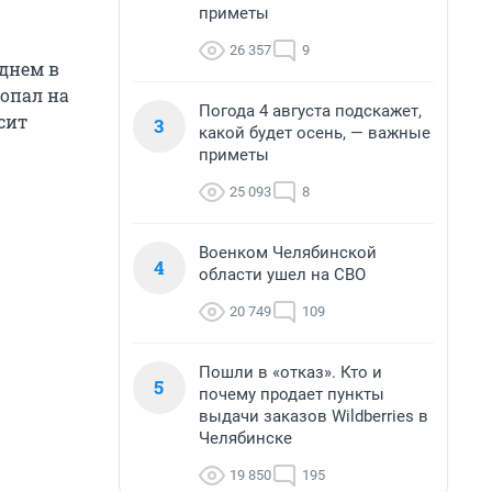
приметы
26 357
9
днем в
попал на
Погода 4 августа подскажет,
сит
3
какой будет осень, — важные
приметы
25 093
8
Военком Челябинской
4
области ушел на СВО
20 749
109
Пошли в «отказ». Кто и
5
почему продает пункты
выдачи заказов Wildberries в
Челябинске
19 850
195