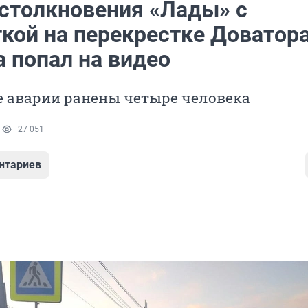
столкновения «Лады» с
кой на перекрестке Доватор
 попал на видео
е аварии ранены четыре человека
1
27 051
нтариев