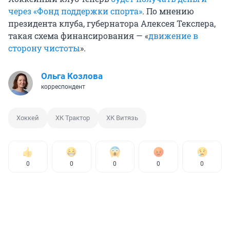
через «Фонд поддержки спорта»
. По мнению
президента клуба, губернатора Алексея Текслера,
такая схема финансирования — «
движение в
сторону чистоты
».
Ольга Козлова
корреспондент
Хоккей
ХК Трактор
ХК Витязь
0
0
0
0
0