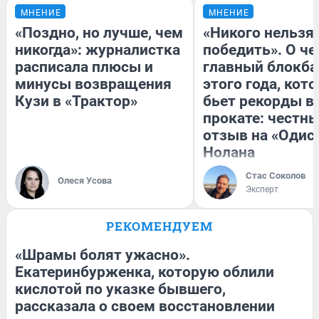
МНЕНИЕ
МНЕНИЕ
«Поздно, но лучше, чем
«Никого нельзя
никогда»: журналистка
победить». О ч
расписала плюсы и
главный блокба
минусы возвращения
этого года, кот
Кузи в «Трактор»
бьет рекорды в
прокате: честн
отзыв на «Одис
Нолана
Стас Соколов
Олеся Усова
Эксперт
РЕКОМЕНДУЕМ
«Шрамы болят ужасно».
Екатеринбурженка, которую облили
кислотой по указке бывшего,
рассказала о своем восстановлении