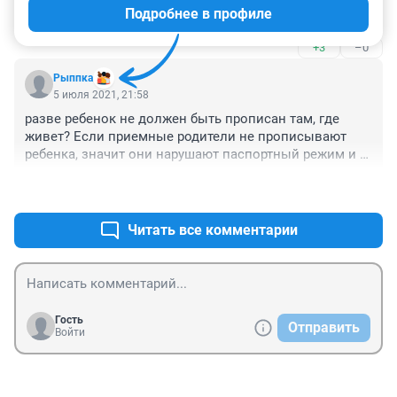
Подробнее в профиле
И не покажут ли им потом средний пальчик, когда те 
будут стоять в очереди на жилье. Постройте дома, 
+3
–0
дайте квартиры, пусть прописываются в своем 
законном жилье и проблема сама собой решится.
Рыппка
5 июля 2021, 21:58
разве ребенок не должен быть прописан там, где 
живет? Если приемные родители не прописывают 
ребенка, значит они нарушают паспортный режим и 
обманывают поставщиков коммунальных услуг? А 
+1
–0
всякие пособия как начисляют, если ребенок не 
прописан?
Читать все комментарии
Гость
Отправить
Войти