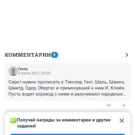
КОММЕНТАРИИ
6
Гость
5 июля 2021, 23:00
Сирот нужно прописать к Тэкслер, Гехт, Шаль, Шамнэ, 
Шмитд, Одер, Обертас и примкнувший к ним И. Клейн. 
Пусть водят хоровод с ними и разучивают народные 
немецкие песни!
+3
–0
Гость
5 июля 2021, 22:55
Получай награды за комментарии и другие 
задания!
Интересно, а к кому она хочет детей сирот пописать, 
которые в детских домах выросли? к себе или куда? 