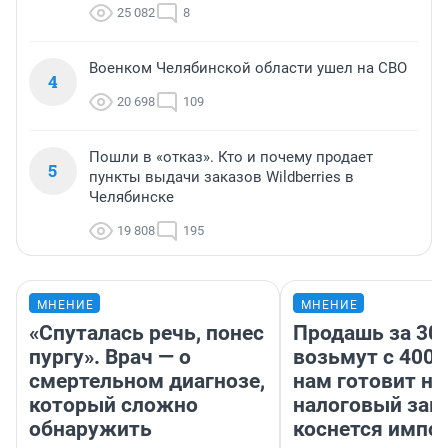
25 082
8
Военком Челябинской области ушел на СВО
4
20 698
109
Пошли в «отказ». Кто и почему продает
5
пункты выдачи заказов Wildberries в
Челябинске
19 808
195
МНЕНИЕ
МНЕНИЕ
«Спуталась речь, понес
Продашь за 300
пургу». Врач — о
возьмут с 4000
смертельном диагнозе,
нам готовит н
который сложно
налоговый зако
обнаружить
коснется импор