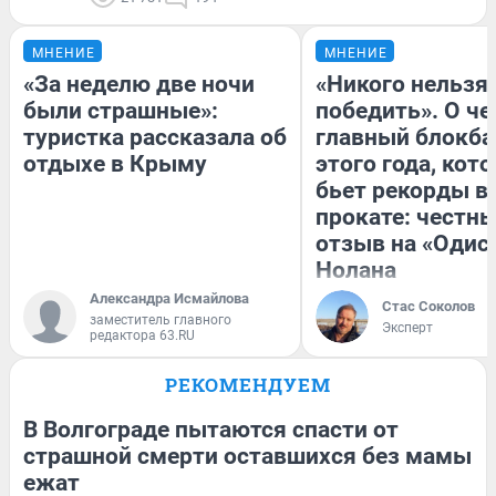
МНЕНИЕ
МНЕНИЕ
«За неделю две ночи
«Никого нельзя
были страшные»:
победить». О ч
туристка рассказала об
главный блокба
отдыхе в Крыму
этого года, кот
бьет рекорды в
прокате: честн
отзыв на «Одис
Нолана
Александра Исмайлова
Стас Соколов
заместитель главного
Эксперт
редактора 63.RU
РЕКОМЕНДУЕМ
В Волгограде пытаются спасти от
страшной смерти оставшихся без мамы
ежат