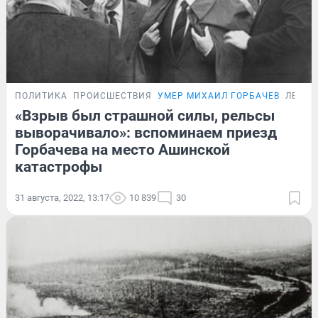
ПОЛИТИКА
ПРОИСШЕСТВИЯ
УМЕР МИХАИЛ ГОРБАЧЕВ
ЛЕТОП
«Взрыв был страшной силы, рельсы
выворачивало»: вспоминаем приезд
Горбачева на место Ашинской
катастрофы
31 августа, 2022, 13:17
10 839
30