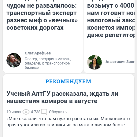
чудом не развалилось:
возьмут с 4000.
транспортный эксперт
нам готовит но
разнес миф о «вечных»
налоговый зако
советских дорогах
коснется импор
даже репетитор
Олег Арефьев
Блогер, предприниматель,
Анастасия Завг
владелец в транспортном
бизнесе
РЕКОМЕНДУЕМ
Ученый АлтГУ рассказала, ждать ли
нашествия комаров в августе
10 часов
4 738
Обсудить
«Мне сказали, что нам нужно расстаться». Московского
врача уволили из клиники из-за мата в личном блоге