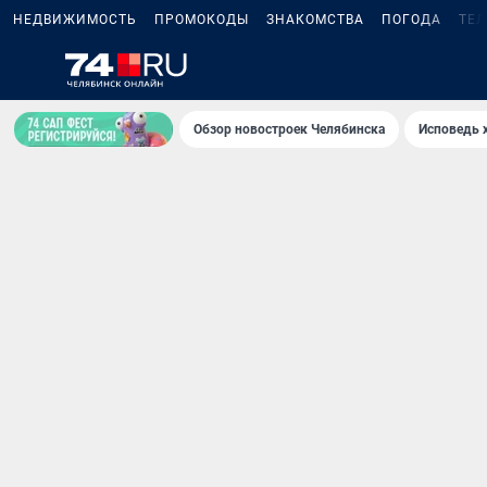
НЕДВИЖИМОСТЬ
ПРОМОКОДЫ
ЗНАКОМСТВА
ПОГОДА
ТЕ
Обзор новостроек Челябинска
Исповедь 