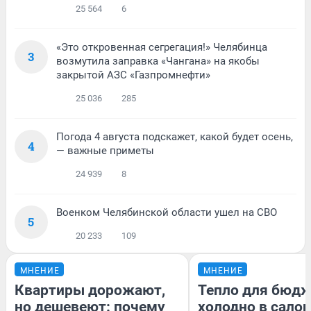
25 564
6
«Это откровенная сегрегация!» Челябинца
3
возмутила заправка «Чангана» на якобы
закрытой АЗС «Газпромнефти»
25 036
285
Погода 4 августа подскажет, какой будет осень,
4
— важные приметы
24 939
8
Военком Челябинской области ушел на СВО
5
20 233
109
МНЕНИЕ
МНЕНИЕ
Квартиры дорожают,
Тепло для бюдж
но дешевеют: почему
холодно в сало