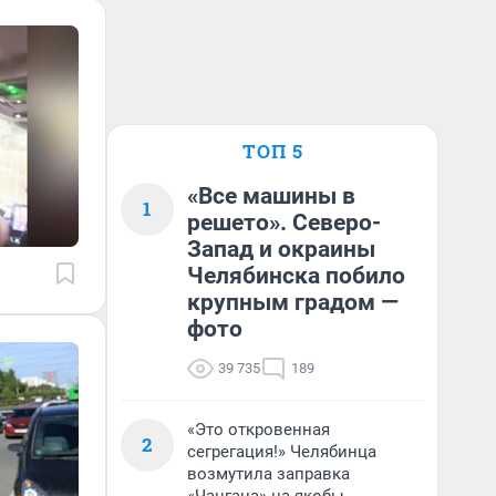
ТОП 5
«Все машины в
1
решето». Северо-
Запад и окраины
Челябинска побило
крупным градом —
фото
39 735
189
«Это откровенная
2
сегрегация!» Челябинца
возмутила заправка