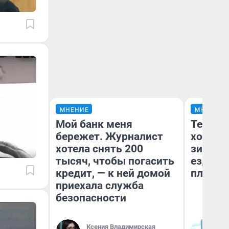
МНЕНИЕ
МНЕНИЕ
Мой банк меня
Тепло 
бережет. Журналист
холодн
хотела снять 200
зимой.
тысяч, чтобы погасить
ездит н
кредит, — к ней домой
плюсы 
приехала служба
безопасности
Ксения Владимирская