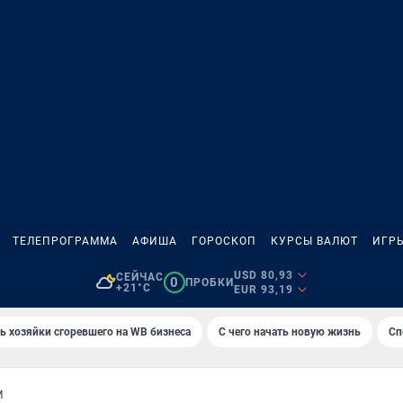
ТЕЛЕПРОГРАММА
АФИША
ГОРОСКОП
КУРСЫ ВАЛЮТ
ИГР
USD 80,93
СЕЙЧАС
0
ПРОБКИ
+21°C
EUR 93,19
ь хозяйки сгоревшего на WB бизнеса
С чего начать новую жизнь
Сп
М