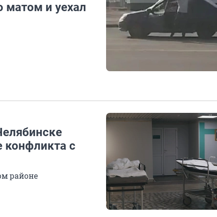
о матом и уехал
 Челябинске
е конфликта с
ом районе