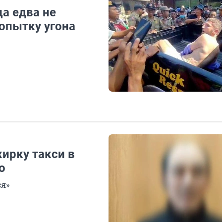
а едва не
опытку угона
ирку такси в
о
ся»