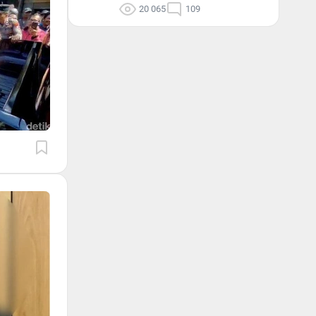
20 065
109