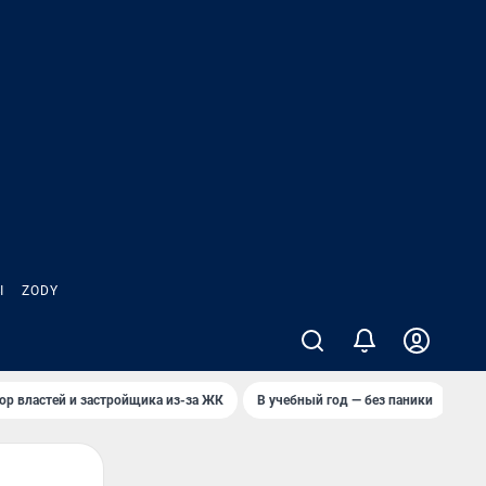
Ы
ZODY
ор властей и застройщика из-за ЖК
В учебный год — без паники
Кто