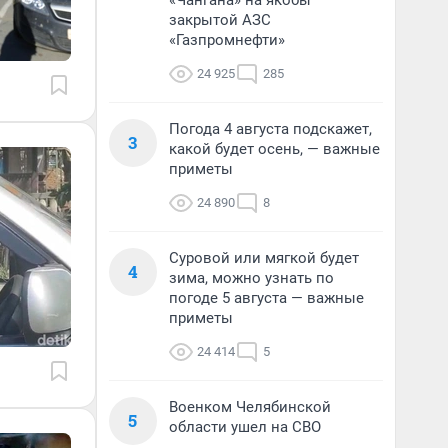
«Чангана» на якобы
закрытой АЗС
«Газпромнефти»
24 925
285
Погода 4 августа подскажет,
3
какой будет осень, — важные
приметы
24 890
8
Суровой или мягкой будет
4
зима, можно узнать по
погоде 5 августа — важные
приметы
24 414
5
Военком Челябинской
5
области ушел на СВО