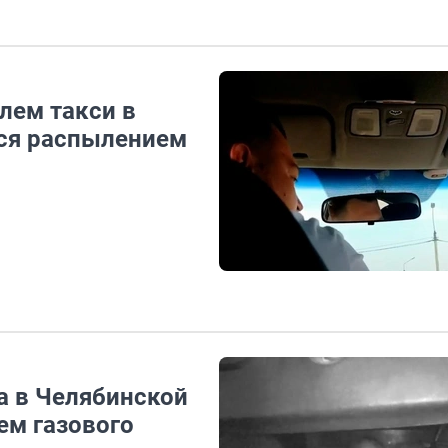
лем такси в
лся распылением
а в Челябинской
ем газового