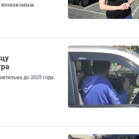
с незнакомым
нцу
тра
вительна до 2025 года