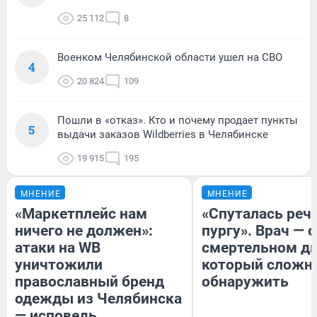
25 112
8
Военком Челябинской области ушел на СВО
4
20 824
109
Пошли в «отказ». Кто и почему продает пункты
5
выдачи заказов Wildberries в Челябинске
19 915
195
МНЕНИЕ
МНЕНИЕ
«Маркетплейс нам
«Спуталась речь
ничего не должен»:
пургу». Врач — о
атаки на WB
смертельном ди
уничтожили
который сложн
православный бренд
обнаружить
одежды из Челябинска
— исповедь