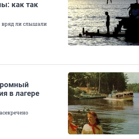
ы: как так
ы вряд ли слышали
огромный
ия в лагере
засекречено