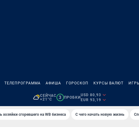
ТЕЛЕПРОГРАММА
АФИША
ГОРОСКОП
КУРСЫ ВАЛЮТ
ИГР
USD 80,93
СЕЙЧАС
3
ПРОБКИ
+21°C
EUR 93,19
ь хозяйки сгоревшего на WB бизнеса
С чего начать новую жизнь
Сп