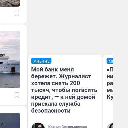
МНЕНИЕ
МНЕНИЕ
Мой банк меня
«Поздн
бережет. Журналист
никогд
хотела снять 200
распис
тысяч, чтобы погасить
минусы
кредит, — к ней домой
Кузи в
приехала служба
безопасности
Ксения Владимирская