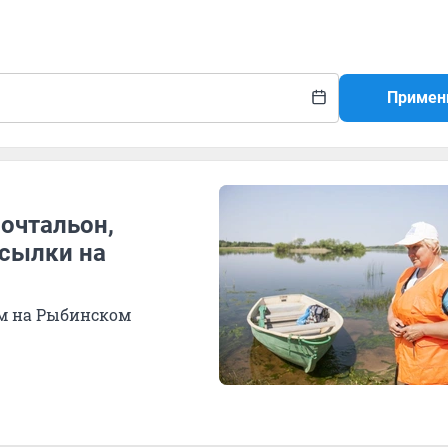
Примен
почтальон,
осылки на
м на Рыбинском