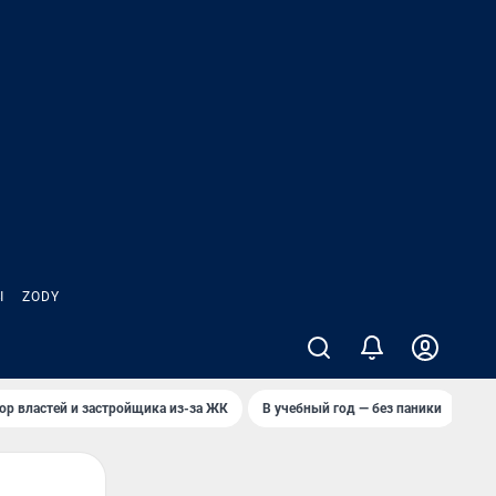
Ы
ZODY
ор властей и застройщика из-за ЖК
В учебный год — без паники
Кто