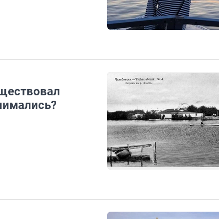
уществовал
анимались?