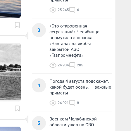
приметы
25 245
6
«Это откровенная
3
сегрегация!» Челябинца
возмутила заправка
«Чангана» на якобы
закрытой АЗС
«Газпромнефти»
24 984
285
Погода 4 августа подскажет,
4
какой будет осень, — важные
приметы
24 921
8
Военком Челябинской
5
области ушел на СВО