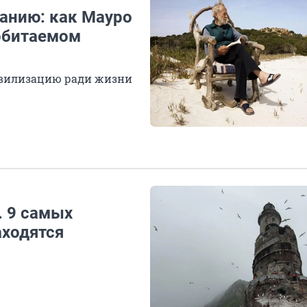
анию: как Мауро
обитаемом
ивилизацию ради жизни
. 9 самых
аходятся