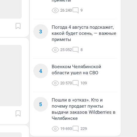
приметы
26 240
9
Погода 4 августа подскажет,
3
какой будет осень, — важные
приметы
25 052
8
Военком Челябинской
4
области ушел на СВО
20 570
109
Пошли в «отказ». Кто и
5
почему продает пункты
выдачи заказов Wildberries в
Челябинске
19 693
229