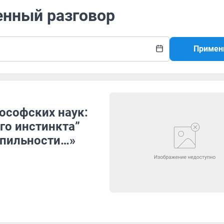
енный разговор
Примен
ософских наук:
го инстинкта”
апильности…»