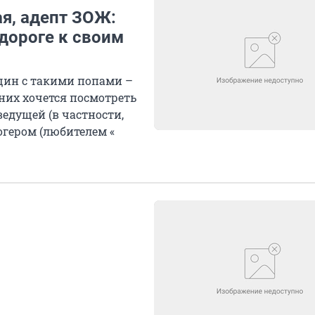
ая, адепт ЗОЖ:
дороге к своим
щин с такими попами –
 них хочется посмотреть
ведущей (в частности,
огером (любителем «