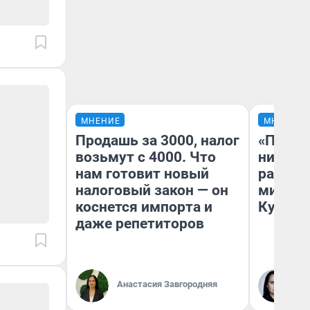
МНЕНИЕ
МНЕНИЕ
Продашь за 3000, налог
«Поздн
возьмут с 4000. Что
никогд
нам готовит новый
распис
налоговый закон — он
минусы
коснется импорта и
Кузи в
даже репетиторов
Анастасия Завгородняя
Ол