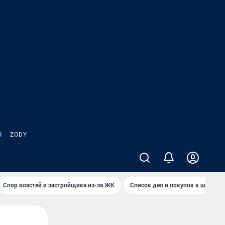
Ы
ZODY
Спор властей и застройщика из-за ЖК
Список дел и покупок к школе