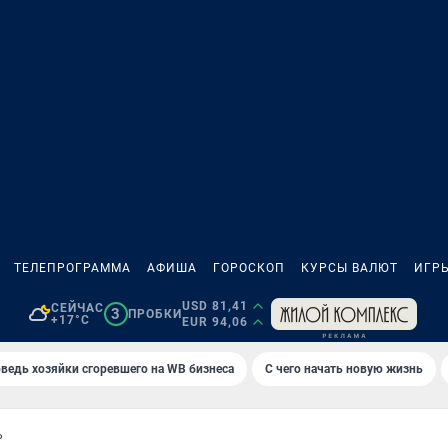
ТЕЛЕПРОГРАММА
АФИША
ГОРОСКОП
КУРСЫ ВАЛЮТ
ИГР
USD 81,41
СЕЙЧАС
3
ПРОБКИ
+17°C
EUR 94,06
ведь хозяйки сгоревшего на WB бизнеса
С чего начать новую жизнь
Р