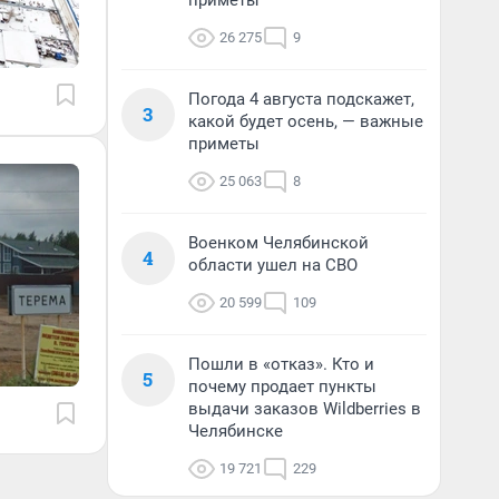
приметы
26 275
9
Погода 4 августа подскажет,
3
какой будет осень, — важные
приметы
25 063
8
Военком Челябинской
4
области ушел на СВО
20 599
109
Пошли в «отказ». Кто и
5
почему продает пункты
выдачи заказов Wildberries в
Челябинске
19 721
229