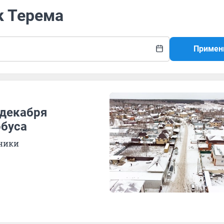
к Терема
Примен
 декабря
обуса
ники