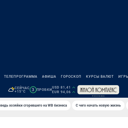
ТЕЛЕПРОГРАММА
АФИША
ГОРОСКОП
КУРСЫ ВАЛЮТ
ИГР
USD 81,41
СЕЙЧАС
3
ПРОБКИ
+15°C
EUR 94,06
ведь хозяйки сгоревшего на WB бизнеса
С чего начать новую жизнь