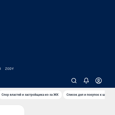
Ы
ZODY
Спор властей и застройщика из-за ЖК
Список дел и покупок к школе