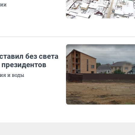
ции
ставил без света
я президентов
ния и воды