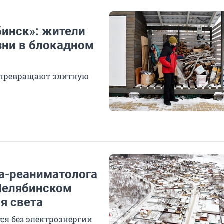
бинск»: жители
зни в блокадном
 превращают элитную
ча-реаниматолога
 Челябинском
я света
ся без электроэнергии