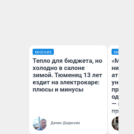
МНЕНИЕ
МНЕНИЕ
Тепло для бюджета, но
«Марке
холодно в салоне
ничего
зимой. Тюменец 13 лет
атаки 
ездит на электрокаре:
уничто
плюсы и минусы
правос
одежды
— испо
предпр
Денис Дедюхин
Ол