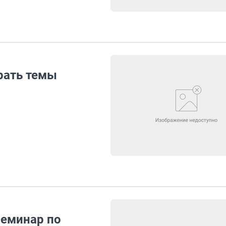
рать темы
семинар по