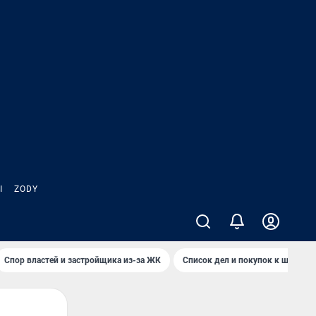
Ы
ZODY
Спор властей и застройщика из-за ЖК
Список дел и покупок к школе