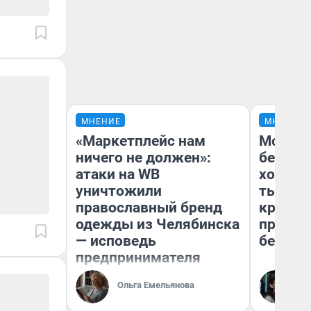
МНЕНИЕ
МНЕНИЕ
«Маркетплейс нам
Мой ба
ничего не должен»:
береже
атаки на WB
хотела 
уничтожили
тысяч,
православный бренд
кредит,
одежды из Челябинска
приеха
— исповедь
безопа
предпринимателя
Кс
Ольга Емельянова
Ав