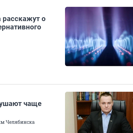
 расскажут о
тернативного
рушают чаще
ям Челябинска