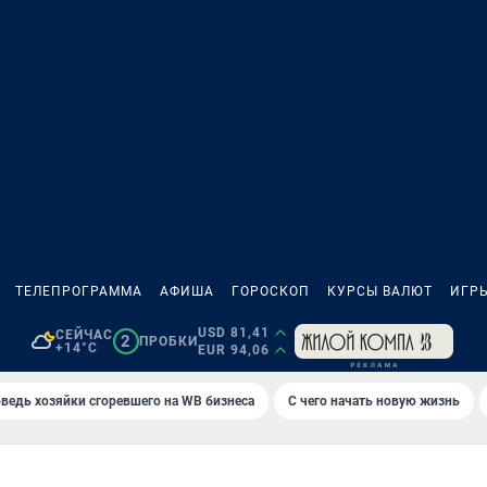
ТЕЛЕПРОГРАММА
АФИША
ГОРОСКОП
КУРСЫ ВАЛЮТ
ИГР
USD 81,41
СЕЙЧАС
2
ПРОБКИ
+14°C
EUR 94,06
ведь хозяйки сгоревшего на WB бизнеса
С чего начать новую жизнь