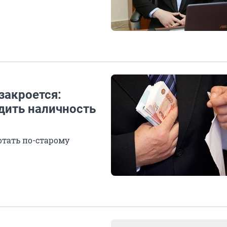
закроется:
одить наличность
отать по-старому