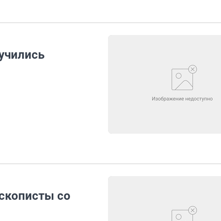
учились
скописты со