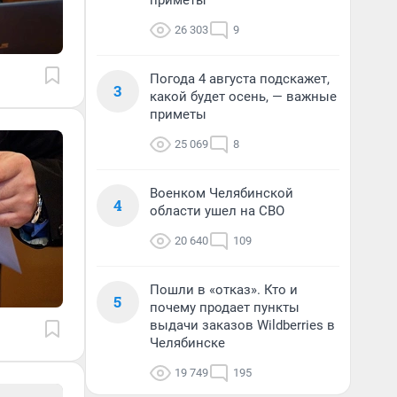
приметы
26 303
9
Погода 4 августа подскажет,
3
какой будет осень, — важные
приметы
25 069
8
Военком Челябинской
4
области ушел на СВО
20 640
109
Пошли в «отказ». Кто и
5
почему продает пункты
выдачи заказов Wildberries в
Челябинске
19 749
195