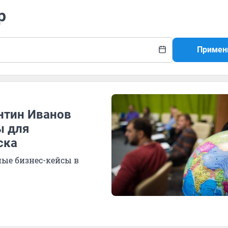
р
Примен
нтин Иванов
ы для
ска
ные бизнес-кейсы в