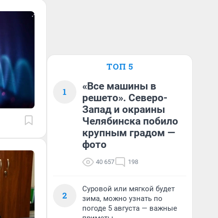
ТОП 5
«Все машины в
1
решето». Северо-
Запад и окраины
Челябинска побило
крупным градом —
фото
40 657
198
Суровой или мягкой будет
2
зима, можно узнать по
погоде 5 августа — важные