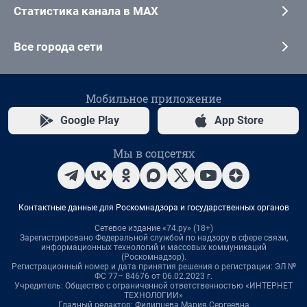
Статистика канала в MAX
Все города сети
Мобильное приложение
Google Play
App Store
Мы в соцсетях
Контактные данные для Роскомнадзора и государственных органов
Сетевое издание «74.ру» (18+)
Зарегистрировано Федеральной службой по надзору в сфере связи,
информационных технологий и массовых коммуникаций
(Роскомнадзор).
Регистрационный номер и дата принятия решения о регистрации: ЭЛ №
ФС 77– 84676 от 06.02.2023 г.
Учредитель: Общество с ограниченной ответственностью «ИНТЕРНЕТ
ТЕХНОЛОГИИ»
Главный редактор: Филипцева Мария Сергеевна