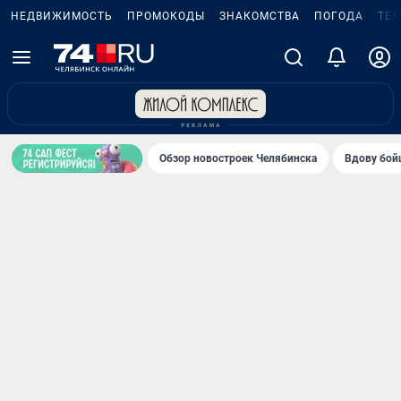
НЕДВИЖИМОСТЬ
ПРОМОКОДЫ
ЗНАКОМСТВА
ПОГОДА
ТЕ
Обзор новостроек Челябинска
Вдову бойц