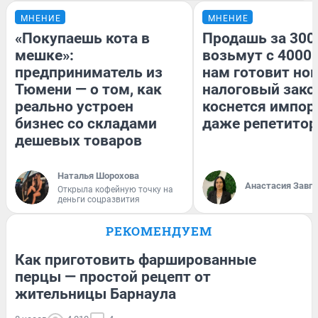
МНЕНИЕ
МНЕНИЕ
«Покупаешь кота в
Продашь за 3000
мешке»:
возьмут с 4000.
предприниматель из
нам готовит но
Тюмени — о том, как
налоговый зако
реально устроен
коснется импор
бизнес со складами
даже репетитор
дешевых товаров
Наталья Шорохова
Анастасия Завг
Открыла кофейную точку на
деньги соцразвития
РЕКОМЕНДУЕМ
Как приготовить фаршированные
перцы — простой рецепт от
жительницы Барнаула