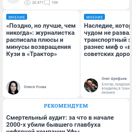
20 471
109
МНЕНИЕ
МНЕНИЕ
«Поздно, но лучше, чем
Наследие, кото
никогда»: журналистка
чудом не разва
расписала плюсы и
транспортный э
минусы возвращения
разнес миф о «
Кузи в «Трактор»
советских доро
Олег Арефьев
Блогер, предприн
Олеся Усова
владелец в тран
бизнесе
РЕКОМЕНДУЕМ
Смертельный аудит: за что в начале
2000-х убили бывшего главбуха
нефтяной компании Уфы