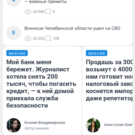
— важные приметы
24 946
8
Военком Челябинской области ушел на СВО
5
20 252
109
МНЕНИЕ
МНЕНИЕ
Мой банк меня
Продашь за 3000
бережет. Журналист
возьмут с 4000.
хотела снять 200
нам готовит но
тысяч, чтобы погасить
налоговый зако
кредит, — к ней домой
коснется импор
приехала служба
даже репетитор
безопасности
Ксения Владимирская
Анастасия Завг
Автор мнения