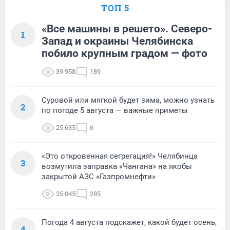
ТОП 5
«Все машины в решето». Северо-
1
Запад и окраины Челябинска
побило крупным градом — фото
39 958
189
Суровой или мягкой будет зима, можно узнать
2
по погоде 5 августа — важные приметы
25 635
6
«Это откровенная сегрегация!» Челябинца
3
возмутила заправка «Чангана» на якобы
закрытой АЗС «Газпромнефти»
25 045
285
Погода 4 августа подскажет, какой будет осень,
4