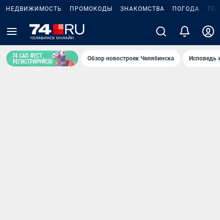
НЕДВИЖИМОСТЬ
ПРОМОКОДЫ
ЗНАКОМСТВА
ПОГОДА
ТЕ
Обзор новостроек Челябинска
Исповедь 