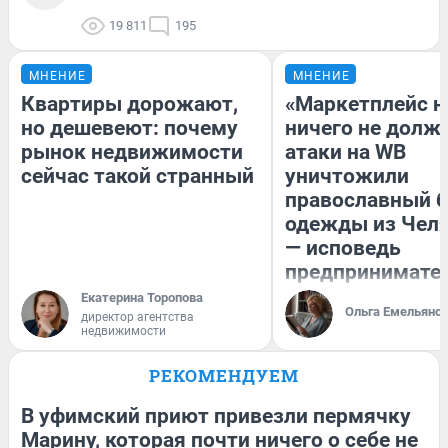
19 811
195
МНЕНИЕ
МНЕНИЕ
Квартиры дорожают,
«Маркетплейс 
но дешевеют: почему
ничего не долже
рынок недвижимости
атаки на WB
сейчас такой странный
уничтожили
православный 
одежды из Чел
— исповедь
предпринимате
Екатерина Торопова
Ольга Емельяно
директор агентства
недвижимости
РЕКОМЕНДУЕМ
В уфимский приют привезли пермячку
Марину, которая почти ничего о себе не