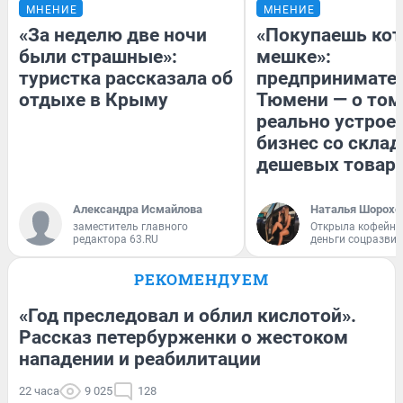
МНЕНИЕ
МНЕНИЕ
«За неделю две ночи
«Покупаешь кот
были страшные»:
мешке»:
туристка рассказала об
предпринимател
отдыхе в Крыму
Тюмени — о том
реально устрое
бизнес со скла
дешевых товар
Александра Исмайлова
Наталья Шорохо
заместитель главного
Открыла кофейну
редактора 63.RU
деньги соцразви
РЕКОМЕНДУЕМ
«Год преследовал и облил кислотой».
Рассказ петербурженки о жестоком
нападении и реабилитации
22 часа
9 025
128