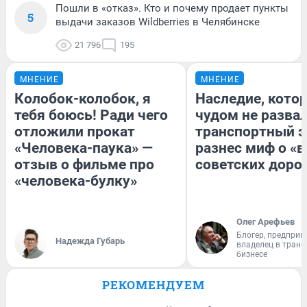
Пошли в «отказ». Кто и почему продает пункты
5
выдачи заказов Wildberries в Челябинске
21 796
195
МНЕНИЕ
МНЕНИЕ
Колобок-колобок, я
Наследие, кото
тебя боюсь! Ради чего
чудом не разва
отложили прокат
транспортный э
«Человека-паука» —
разнес миф о «
отзыв о фильме про
советских доро
«человека-булку»
Олег Арефьев
Блогер, предприн
Надежда Губарь
владелец в тран
бизнесе
РЕКОМЕНДУЕМ