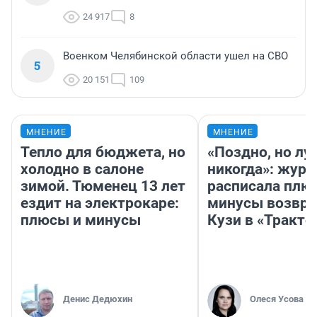
24 917
8
Военком Челябинской области ушел на СВО
5
20 151
109
МНЕНИЕ
МНЕНИЕ
Тепло для бюджета, но
«Поздно, но лу
холодно в салоне
никогда»: журн
зимой. Тюменец 13 лет
расписала плю
ездит на электрокаре:
минусы возвр
плюсы и минусы
Кузи в «Тракто
Денис Дедюхин
Олеся Усова