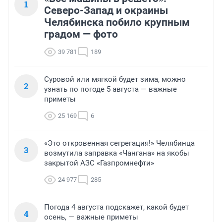
1
Северо-Запад и окраины
Челябинска побило крупным
градом — фото
39 781
189
Суровой или мягкой будет зима, можно
2
узнать по погоде 5 августа — важные
приметы
25 169
6
«Это откровенная сегрегация!» Челябинца
3
возмутила заправка «Чангана» на якобы
закрытой АЗС «Газпромнефти»
24 977
285
Погода 4 августа подскажет, какой будет
4
осень, — важные приметы