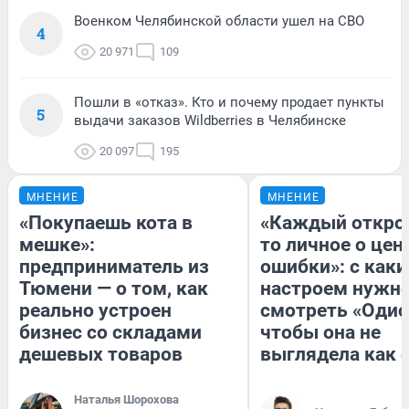
Военком Челябинской области ушел на СВО
4
20 971
109
Пошли в «отказ». Кто и почему продает пункты
5
выдачи заказов Wildberries в Челябинске
20 097
195
МНЕНИЕ
МНЕНИЕ
«Покупаешь кота в
«Каждый открое
мешке»:
то личное о цен
предприниматель из
ошибки»: с как
Тюмени — о том, как
настроем нужн
реально устроен
смотреть «Одис
бизнес со складами
чтобы она не
дешевых товаров
выглядела как 
Наталья Шорохова