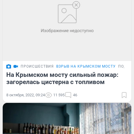
ПРОИСШЕСТВИЯ
ВЗРЫВ НА КРЫМСКОМ МОСТУ
ПОДРО
На Крымском мосту сильный пожар:
загорелась цистерна с топливом
8 октября, 2022, 09:24
11 595
46