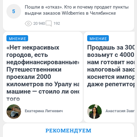
Пошли в «отказ». Кто и почему продает пункты
5
выдачи заказов Wildberries в Челябинске
20 940
192
МНЕНИЕ
МНЕНИЕ
«Нет некрасивых
Продашь за 3000
городов, есть
возьмут с 4000.
недофинансированные».
нам готовит но
Путешественники
налоговый зако
проехали 2000
коснется импор
километров по Уралу на
даже репетитор
машине — стоило ли оно
того
Екатерина Литкевич
Анастасия Завг
РЕКОМЕНДУЕМ