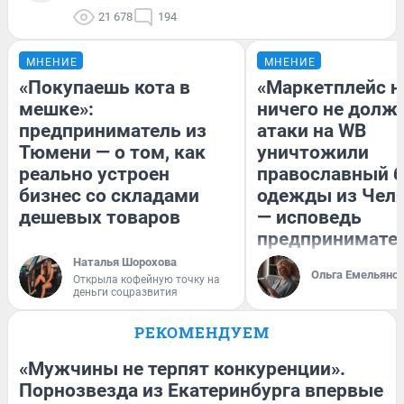
21 678
194
МНЕНИЕ
МНЕНИЕ
«Покупаешь кота в
«Маркетплейс 
мешке»:
ничего не долже
предприниматель из
атаки на WB
Тюмени — о том, как
уничтожили
реально устроен
православный 
бизнес со складами
одежды из Чел
дешевых товаров
— исповедь
предпринимате
Наталья Шорохова
Ольга Емельяно
Открыла кофейную точку на
деньги соцразвития
РЕКОМЕНДУЕМ
«Мужчины не терпят конкуренции».
Порнозвезда из Екатеринбурга впервые