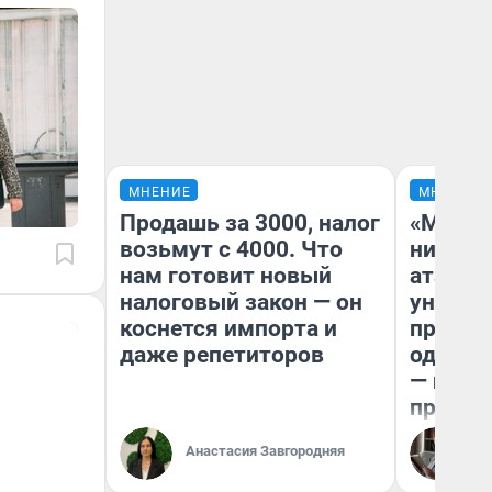
МНЕНИЕ
МНЕНИЕ
Продашь за 3000, налог
«Марке
возьмут с 4000. Что
ничего
нам готовит новый
атаки 
налоговый закон — он
уничто
коснется импорта и
правос
даже репетиторов
одежды
— испо
предпр
Анастасия Завгородняя
Ол