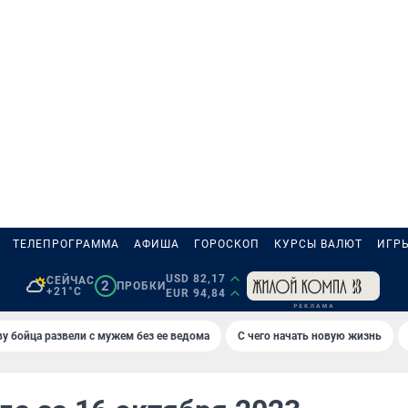
ТЕЛЕПРОГРАММА
АФИША
ГОРОСКОП
КУРСЫ ВАЛЮТ
ИГР
USD 82,17
СЕЙЧАС
2
ПРОБКИ
+21°C
EUR 94,84
у бойца развели с мужем без ее ведома
С чего начать новую жизнь