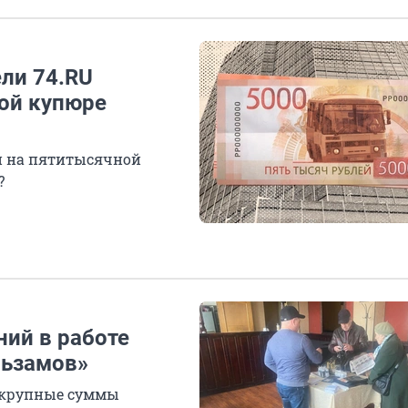
ели 74.RU
ой купюре
и на пятитысячной
?
ний в работе
льзамов»
а крупные суммы