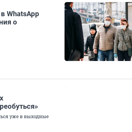
 в WhatsApp
ния о
х
реобуться»
ться уже в выходные