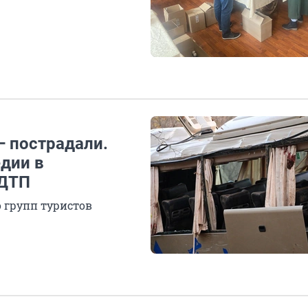
— пострадали.
дии в
 ДТП
о групп туристов