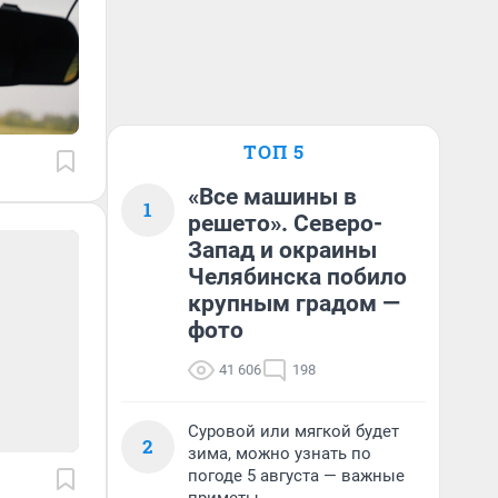
ТОП 5
«Все машины в
1
решето». Северо-
Запад и окраины
Челябинска побило
крупным градом —
фото
41 606
198
Суровой или мягкой будет
2
зима, можно узнать по
погоде 5 августа — важные