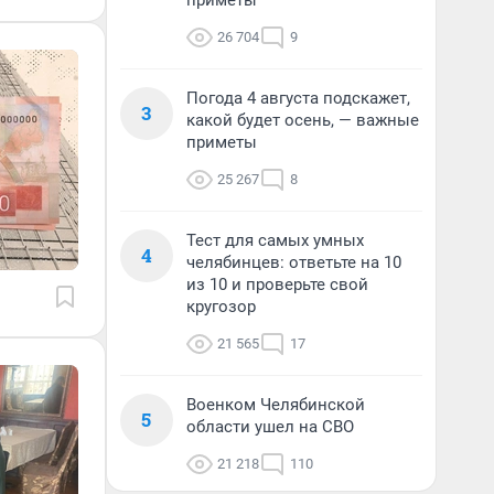
приметы
26 704
9
Погода 4 августа подскажет,
3
какой будет осень, — важные
приметы
25 267
8
Тест для самых умных
4
челябинцев: ответьте на 10
из 10 и проверьте свой
кругозор
21 565
17
Военком Челябинской
5
области ушел на СВО
21 218
110