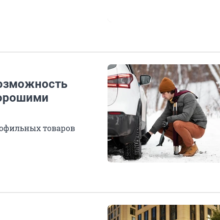
возможность
хорошими
офильных товаров