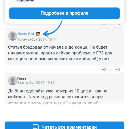
А что нельзя было закрепить номер за человеком, а 
не за машиной??? Продал машину, а номер твой. 
Подробнее в профиле
Купил поставил. Две машины-два номера и т.д. И 
контролировать проще. Только вот наверно не 
+0
–0
выгодно для определенных структур, которые бабки 
рубят с этих махинаций с номерами...
Ленин В.И.
16 сентября 2017, 18:44
Статья бредовая от начала и до конца. Не будет 
никаких чипов, просто сейчас проблема с ГРЗ для 
мотоциклов и американских автомобилей( у них 
размер другой) вот и хотят под них сделать. 

+0
–0
...
Гость
9 сентября 2017, 19:37
Да блин сделайте уже номер из 10 цифр - как на 
мобилах. Там и код региона сохранится, и при 
желании можно узнать, где "страна оленья".

А фон белый, желтый и малиновый
+2
–0
Читать все комментарии