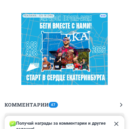
РЕКЛАМА • EA-M.ORG
КОММЕНТАРИИ
47
Гость
17 сентября 2017, 14:07
Получай награды за комментарии и другие 
задания!