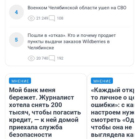
Военком Челябинской области ушел на СВО
4
21 249
108
Пошли в «отказ». Кто и почему продает
5
пункты выдачи заказов Wildberries в
Челябинске
20 740
192
МНЕНИЕ
МНЕНИЕ
Мой банк меня
«Каждый откро
бережет. Журналист
то личное о це
хотела снять 200
ошибки»: с как
тысяч, чтобы погасить
настроем нужн
кредит, — к ней домой
смотреть «Оди
приехала служба
чтобы она не
безопасности
выглядела как