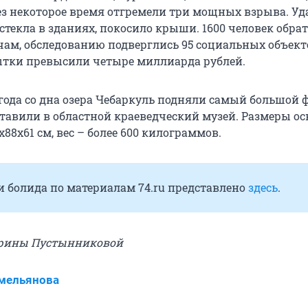
з некоторое время отгремели три мощных взрыва. Уд
текла в зданиях, покосило крыши. 1600 человек обрат
ам, обследованию подверглись 95 социальных объект
ытки превысили четыре миллиарда рублей.
 года со дна озера Чебаркуль подняли самый большой
ставили в областной краеведческий музей. Размеры ос
х88х61 см, вес – более 600 килограммов.
и болида по материалам 74.ru представлено
здесь
.
ерины Пустынниковой
мельянова