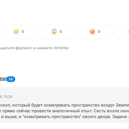
0
0
0
ыделите фрагмент и нажмите Ctrl+Enter
ИИ
16
6, 10:28
ескоп, который будет осматривать пространство вокруг Земли"
прямо сейчас провести аналогичный опыт: Сесть возле окна
 и выше, и "осматривать пространство" своего двора. Задача - 
и листвы медленно ползущего муравья (объект диаметром 10 
00000 км) и определить, что он ползёт в сторону именно Вашег