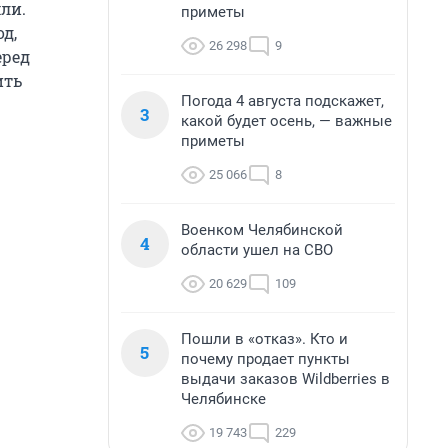
ли.
приметы
д,
26 298
9
еред
ить
Погода 4 августа подскажет,
3
какой будет осень, — важные
приметы
25 066
8
Военком Челябинской
4
области ушел на СВО
20 629
109
Пошли в «отказ». Кто и
5
почему продает пункты
выдачи заказов Wildberries в
Челябинске
19 743
229