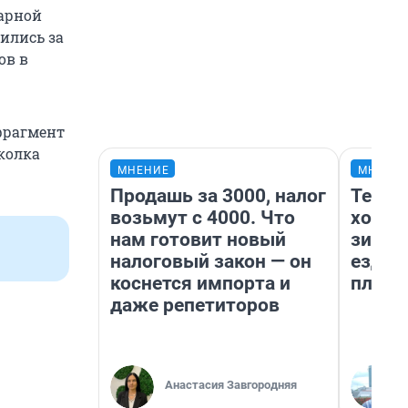
арной
ились за
ов в
 фрагмент
колка
МНЕНИЕ
МНЕНИ
Продашь за 3000, налог
Тепло
возьмут с 4000. Что
холод
нам готовит новый
зимой
налоговый закон — он
ездит
коснется импорта и
плюсы
даже репетиторов
Анастасия Завгородняя