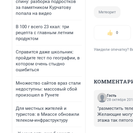
спину: разборка подростков
за памятником Курчатову
Метеорит
попала на видео
В 100 г всего 23 ккал: три
рецепта с главным летним
0
продуктом
Увидели опечатку? В
Справится даже школьник:
пройдите тест по географии, в
котором очень стыдно
ошибиться
КОММЕНТАР
Множество сайтов враз стали
недоступны: массовый сбой
произошел в Рунете
Гость
28 октября 201
Для местных жителей и
"разместить тел
туристов: в Миассе обновили
Желающие могут 
телеком-инфраструктуру
этажа так пятого
обнаружить сред
расстоянии в 10