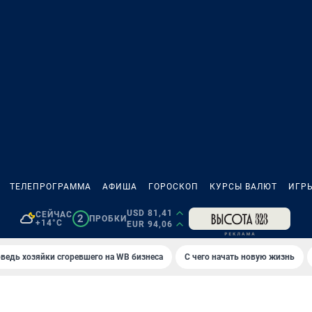
ТЕЛЕПРОГРАММА
АФИША
ГОРОСКОП
КУРСЫ ВАЛЮТ
ИГР
USD 81,41
СЕЙЧАС
2
ПРОБКИ
+14°C
EUR 94,06
ведь хозяйки сгоревшего на WB бизнеса
С чего начать новую жизнь