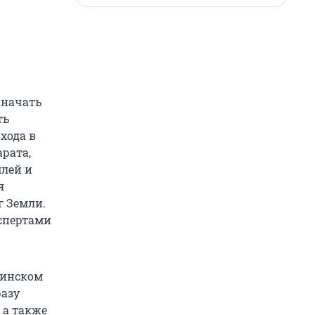
 начать
ть
хода в
рата,
млей и
я
г Земли.
кспертами
ябинском
разу
 а также