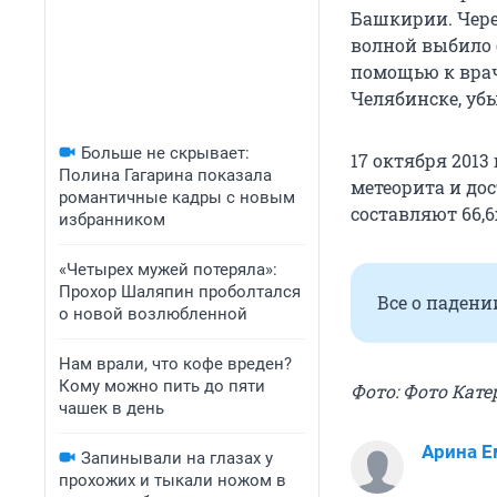
Башкирии. Чере
волной выбило с
помощью к врач
Челябинске, уб
Больше не скрывает:
17 октября 2013
Полина Гагарина показала
метеорита и до
романтичные кадры с новым
составляют 66,6
избранником
«Четырех мужей потеряла»:
Прохор Шаляпин проболтался
Все о падени
о новой возлюбленной
Нам врали, что кофе вреден?
Кому можно пить до пяти
Фото: Фото Кат
чашек в день
Арина Е
Запинывали на глазах у
прохожих и тыкали ножом в