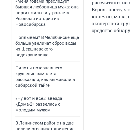
«Меня годами преследует
рассчитаны на 
бывшая любовница мужа: она
Вероятность, чт
портит жилье и угрожает».
конечно, мала,
Реальная история из
экспертной гру
Новосибирска
средство обнару
Поплывем? В Челябинске еще
больше увеличат сброс воды
из Шершневского
водохранилища
Пилоты потерпевшего
крушение самолета
рассказали, как выживали в
сибирской тайге
«Ну вот и всё»: звезда
«Дома-2» развелась с
молодым мужем
В Ленинском районе на две
недели ограничат движение