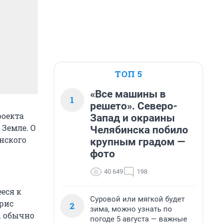
ТОП 5
«Все машины в
1
решето». Северо-
роекта
Запад и окраины
Земле. О
Челябинска побило
нского
крупным градом —
фото
40 649
198
еся к
Суровой или мягкой будет
рис
2
зима, можно узнать по
ы обычно
погоде 5 августа — важные