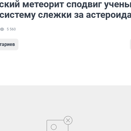
ский метеорит сподвиг учен
 систему слежки за астероид
5 560
тариев