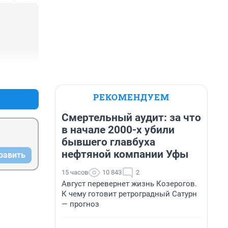
+0
–0
РЕКОМЕНДУЕМ
Смертельный аудит: за что
в начале 2000-х убили
ия — 
бывшего главбуха
нефтяной компании Уфы
равить
15 часов
10 843
2
ен?
Август перевернет жизнь Козерогов.
К чему готовит ретроградный Сатурн
— прогноз