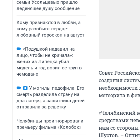
семьи Усольцевых пришло
леденящее душу сообщение
Кому признаются в любви, а
кому разобьют сердце:
любовный гороскоп на август
«Подушкой надавил на
лицо, чтобы не кричала»:
жених из Липецка убил
модель и год возил ее труп в
Совет Российск
чемодане
создания систе
необходимости 
У могилы педофила. Его
смерть разделила страну на
метеорита в фев
два лагеря, а защитника детей
отправила за решетку
«Челябинский м
средствами нев
Челябинцы проигнорировали
премьеру фильма «Колобок»
нам со стороны
Шустов. – Опти