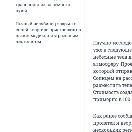
транспорта из-за ремонта
путей
Пьяный челябинец закрыл в
своей квартире приехавших на
вызов медиков и угрожал им
пистолетом
Научно-исследо
уже в следующе
небесные тела д
атмосферу. Про
который отправ
Солнцем на рас
разместить тел
Стоимость созд
примерно в 100
Как ранее сообщ
пролетел и взо
нескольких реги