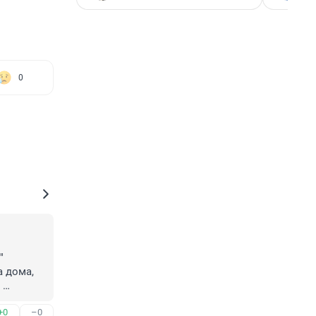
0


 дома, 
м, на 
+0
–0
о 