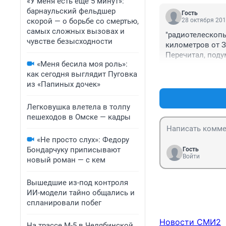
«У меня есть еще 5 минут»:
подъезда. Успех
барнаульский фельдшер
Гость
скорой — о борьбе со смертью,
28 октября 201
самых сложных вызовах и
"радиотелескопы
чувстве безысходности
километров от З
Перечитал, поду
«Меня бесила моя роль»:
придумали?

как сегодня выглядит Пуговка
Даже если вики 
из «Папиных дочек»
"Радиотелеско?п
радиоизлучения 
Метагалактике) и
Легковушка влетела в толпу
пространственна
пешеходов в Омске — кадры
Радиотелескоп з
астрономических
«Не просто слух»: Федору
более высокочас
Бондарчуку приписывают
Гость
ультрафиолетово
Войти
новый роман — с кем
Сколько раз надо
метеоритом ниче
Вышедшие из-под контроля
ИИ-модели тайно общались и
спланировали побег
Новости СМИ2
На трассе М-5 в Челябинской