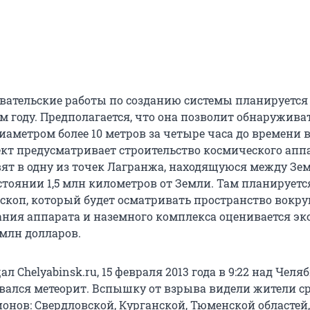
вательские работы по созданию системы планируется
м году. Предполагается, что она позволит обнаружива
иаметром более 10 метров за четыре часа до времени в
ект предусматривает строительство космического аппа
ят в одну из точек Лагранжа, находящуюся между Зе
стоянии 1,5 млн километров от Земли. Там планируетс
ескоп, который будет осматривать пространство вокру
ания аппарата и наземного комплекса оценивается э
 млн долларов.
ал Chelyabinsk.ru, 15 февраля 2013 года в 9:22 над Чел
рвался метеорит. Вспышку от взрыва видели жители с
онов: Свердловской, Курганской, Тюменской областей,