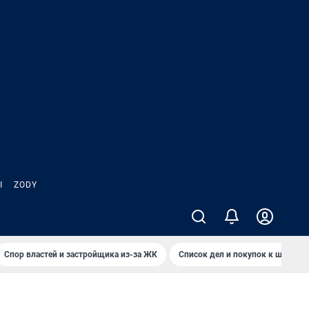
Ы
ZODY
Спор властей и застройщика из-за ЖК
Список дел и покупок к школе