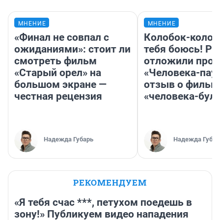
МНЕНИЕ
МНЕНИЕ
«Финал не совпал с
Колобок-колобо
ожиданиями»: стоит ли
тебя боюсь! Ра
смотреть фильм
отложили прок
«Старый орел» на
«Человека-пау
большом экране —
отзыв о фильм
честная рецензия
«человека-бул
Надежда Губарь
Надежда Губар
РЕКОМЕНДУЕМ
«Я тебя счас ***, петухом поедешь в
зону!» Публикуем видео нападения