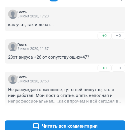
Гость
5 июня 2020, 17:20
как учат, так и лечат...
+0
–0
Гость
5 июня 2020, 11:37
23от вируса +26 от сопутствующих=47?
+0
–0
Гость
5 июня 2020, 07:50
Не рассуждаю о женщине, тут о ней пишут те, кто с 
ней работал. Мой пост о статье, опять неполная и 
непрофессиональная.....как впрочем и всё сегодня в 
стране. 

+2
–1
Что значит " поздно обратилась" ? Эта фраза из уст 
медиков и сопутствующих журналистов надоела 
своим цинизмом. Каждый знает, что именно эта 
Читать все комментарии