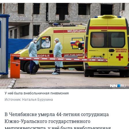
У неё была внебольничная пневмония
Источник: 
Наталья Бурухина
В Челябинске умерла 44-летняя сотрудница
Южно-Уральского государственного
медуниверситета, у неё была внебольничная