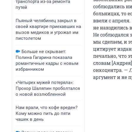
транспорта из-за ремонта
соблюдались н
путей
больницах, то 
ввели с апреля.
Пьяный челябинец закрыл в
своей квартире приехавших на
не находились в
вызов медиков и угрожал им
Не соблюдался 
пистолетом
мы сделаем, и 
цитирует издан
Больше не скрывает:
печально, что э
Полина Гагарина показала
словам [Андрея
романтичные кадры с новым
избранником
онкоцентра. —
П
аргумент и не п
«Четырех мужей потеряла»:
Прохор Шаляпин проболтался
о новой возлюбленной
Нам врали, что кофе вреден?
Кому можно пить до пяти
чашек в день