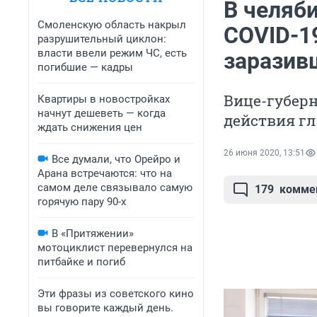
В челяб
Смоленскую область накрыл
COVID-1
разрушительный циклон:
власти ввели режим ЧС, есть
заразив
погибшие — кадры
Вице-губерн
Квартиры в новостройках
начнут дешеветь — когда
действия г
ждать снижения цен
26 июня 2020, 13:51
Все думали, что Орейро и
Арана встречаются: что на
самом деле связывало самую
179
комме
горячую пару 90-х
В «Притяжении»
мотоциклист перевернулся на
питбайке и погиб
Эти фразы из советского кино
вы говорите каждый день.