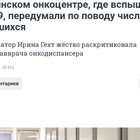
инском онкоцентре, где вспы
9, передумали по поводу числ
шихся
атор Ирина Гехт жёстко раскритиковала
лавврача онкодиспансера
29 512
нтариев