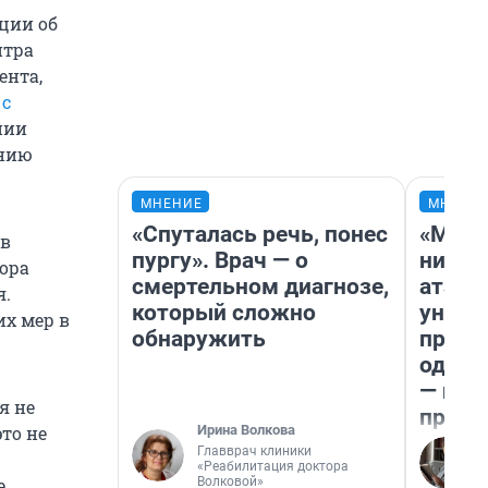
ции об
нтра
ента,
,
с
нии
анию
МНЕНИЕ
МНЕНИ
«Спуталась речь, понес
«Марк
 в
пургу». Врач — о
ничег
ора
смертельном диагнозе,
атаки
я.
который сложно
уничт
х мер в
обнаружить
право
одежд
— исп
я не
предп
Ирина Волкова
это не
Главврач клиники
«Реабилитация доктора
Волковой»
е