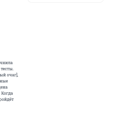
очнила
тесты.
ый очаг],
нные
дена
 Когда
ройдёт