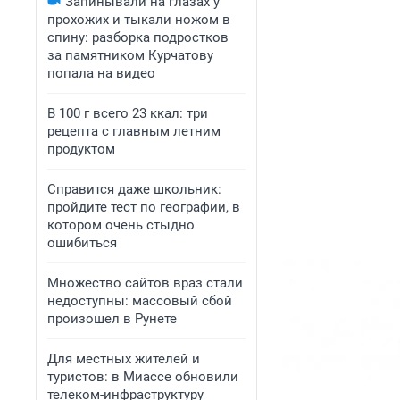
Запинывали на глазах у
прохожих и тыкали ножом в
спину: разборка подростков
за памятником Курчатову
попала на видео
В 100 г всего 23 ккал: три
рецепта с главным летним
продуктом
Справится даже школьник:
пройдите тест по географии, в
котором очень стыдно
ошибиться
Множество сайтов враз стали
недоступны: массовый сбой
произошел в Рунете
Для местных жителей и
туристов: в Миассе обновили
телеком-инфраструктуру