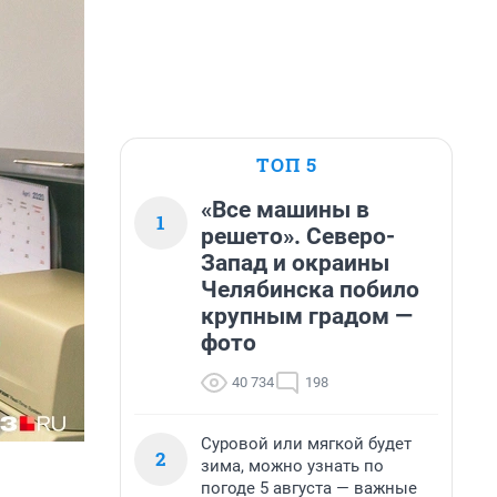
ТОП 5
«Все машины в
1
решето». Северо-
Запад и окраины
Челябинска побило
крупным градом —
фото
40 734
198
Суровой или мягкой будет
2
зима, можно узнать по
погоде 5 августа — важные