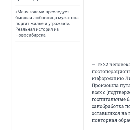
«Меня годами преследует
бывшая любовница мужа: она
портит жилье и угрожает».
Реальная история из
Новосибирска
— Те 22 человек
постоперационн
информацию Лия
Произошла путан
всех с [подтве
госпитальные б
санобработка п
оставшихся на 
повторная обра