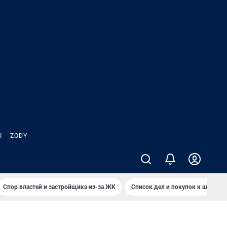
Ы
ZODY
Спор властей и застройщика из-за ЖК
Список дел и покупок к школе