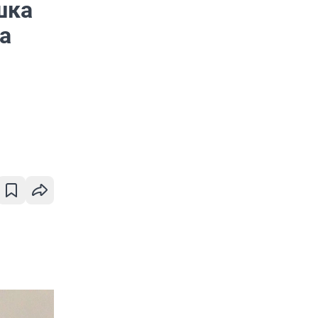
шка
а