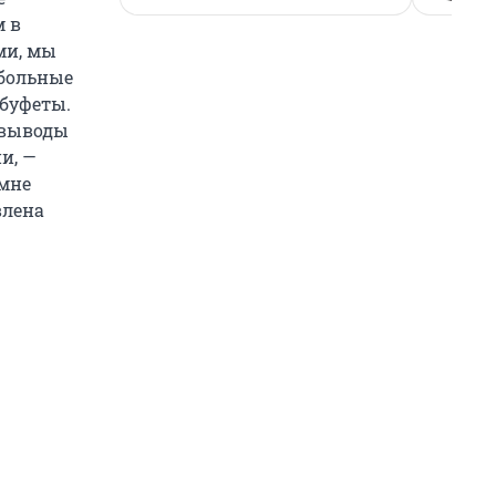
 в
ми, мы
 больные
 буфеты.
 выводы
и, —
 мне
влена