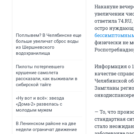
Накануне вечер
увеличении чис
ответила 74.RU
остро нуждающ
бессимптомным
Поплывем? В Челябинске еще
больше увеличат сброс воды
физически не м
из Шершневского
Роспотребнадзо
водохранилища
Информация о 1
Пилоты потерпевшего
крушение самолета
качестве справ
рассказали, как выживали в
Челябинской об
сибирской тайге
Замглавы регио
онкодиспансере
«Ну вот и всё»: звезда
«Дома-2» развелась с
молодым мужем
— То, что произ
стандартная сит
В Ленинском районе на две
стало неожидан
недели ограничат движение
заболевание рас