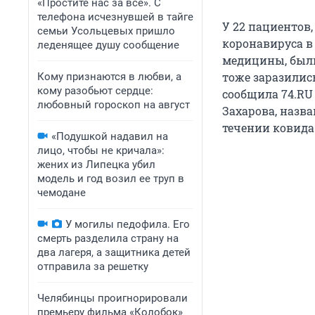
«Простите нас за всё». С
телефона исчезнувшей в тайге
У 22 пациентов
семьи Усольцевых пришло
коронавируса в
леденящее душу сообщение
медицины, были
тоже заразилис
Кому признаются в любви, а
кому разобьют сердце:
сообщила 74.RU
любовный гороскоп на август
Захарова, назв
течении ковида
«Подушкой надавил на
лицо, чтобы не кричала»:
жених из Липецка убил
модель и год возил ее труп в
чемодане
У могилы педофила. Его
смерть разделила страну на
два лагеря, а защитника детей
отправила за решетку
Челябинцы проигнорировали
премьеру фильма «Колобок»