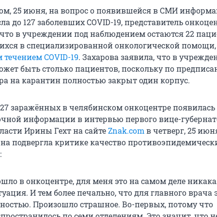
ом, 25 июня, на вопрос о появившейся в СМИ информа
ла до 127 заболевших COVID-19, представитель онкоце
, что в учреждении под наблюдением остаются 22 паци
ихся в специализированной онкологической помощи
 течением COVID-19
. Захарова заявила, что в учрежде
ожет быть столько пациентов, поскольку по предпис
ра на карантин полностью закрыт один корпус.
27 заражённых в челябинском онкоцентре появилась
очной информации в интервью первого вице-губернат
ласти Ирины Гехт на сайте
Znak.com
в четверг, 25 июн
на подвергла критике качество противоэпидемически
:
ошло в онкоцентре, для меня это на самом деле никака
уация. И тем более печально, что для главного врача 
ностью. Произошло страшное. Во-первых, потому что
пространилось по семи отделениям. Это значит, что н