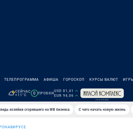
ТЕЛЕПРОГРАММА
АФИША
ГОРОСКОП
КУРСЫ ВАЛЮТ
ИГР
USD 81,41
СЕЙЧАС
0
ПРОБКИ
+11°C
EUR 94,06
ведь хозяйки сгоревшего на WB бизнеса
С чего начать новую жизнь
ОРОНАВИРУСЕ