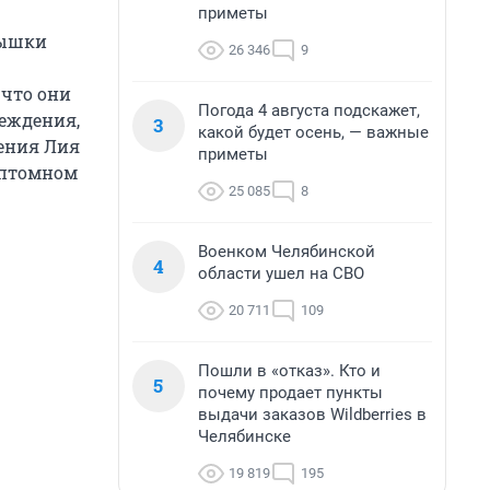
приметы
пышки
26 346
9
 что они
Погода 4 августа подскажет,
реждения,
3
какой будет осень, — важные
ения Лия
приметы
мптомном
25 085
8
Военком Челябинской
4
области ушел на СВО
20 711
109
Пошли в «отказ». Кто и
5
почему продает пункты
выдачи заказов Wildberries в
Челябинске
19 819
195