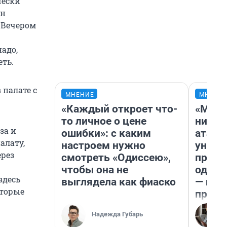
чески
он
. Вечером
надо,
еть.
 палате с
МНЕНИЕ
МНЕНИ
«Каждый откроет что-
«Марк
то личное о цене
ничег
за и
ошибки»: с каким
атаки
алату,
настроем нужно
уничт
ерез
смотреть «Одиссею»,
право
чтобы она не
одежд
здесь
выглядела как фиаско
— исп
оторые
предп
Надежда Губарь