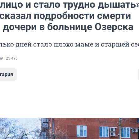
 лицо и стало трудно дышать»
ссказал подробности смерти
й дочери в больнице Озерска
лько дней стало плохо маме и старшей се
25 496
тария