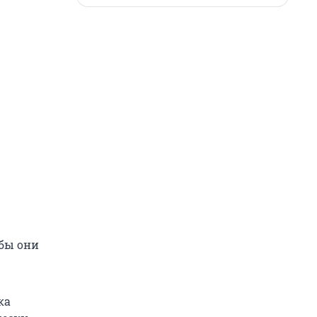
обы они
ка