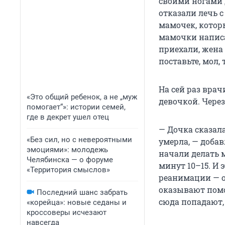
своими ногами д
отказали лечь 
мамочек, которы
мамочки написа
приехали, жена 
поставьте, мол,
На сей раз врач
«Это общий ребенок, а не „муж
девочкой. Через
помогает“»: истории семей,
где в декрет ушел отец
— Дочка сказала
«Без сил, но с невероятными
умерла, — добав
эмоциями»: молодежь
начали делать 
Челябинска — о форуме
минут 10–15. И 
«Территория смыслов»
реанимации — о 
оказывают помощ
Последний шанс забрать
сюда попадают,
«корейца»: новые седаны и
кроссоверы исчезают
навсегда