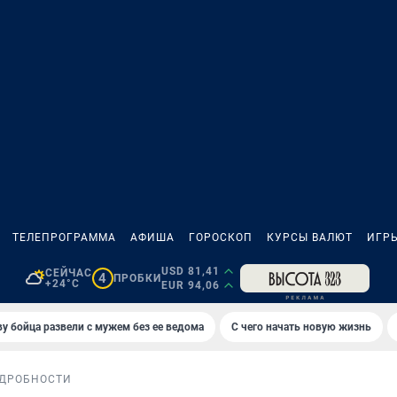
ТЕЛЕПРОГРАММА
АФИША
ГОРОСКОП
КУРСЫ ВАЛЮТ
ИГР
USD 81,41
СЕЙЧАС
4
ПРОБКИ
+24°C
EUR 94,06
у бойца развели с мужем без ее ведома
С чего начать новую жизнь
ДРОБНОСТИ