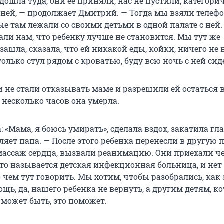
ошла туда, они ее приняли, нас не пустили, категори
с ней, — продолжает Дмитрий. — Тогда мы взяли телеф
е там лежали со своими детьми в одной палате с ней
ли нам, что ребенку лучше не становится. Мы тут же
зашла, сказала, что ей никакой еды, койки, ничего не 
 только стул рядом с кроватью, буду всю ночь с ней сид
и не стали отказывать маме и разрешили ей остаться в
 несколько часов она умерла.
: «Мама, я боюсь умирать», сделала вздох, закатила гла
ляет папа. — После этого ребенка перенесли в другую п
массаж сердца, вызвали реанимацию. Они приехали ч
это называется детская инфекционная больница, и нет
чем тут говорить. Мы хотим, чтобы разобрались, как 
ь, да, нашего ребенка не вернуть, а другим детям, к
 может быть, это поможет.