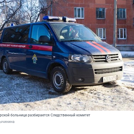
рской больнице разбирается Следственный комитет
Тычинина