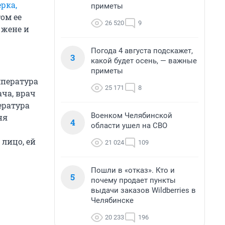
рка,
приметы
том ее
26 520
9
 жене и
Погода 4 августа подскажет,
3
какой будет осень, — важные
приметы
мпература
25 171
8
ача, врач
ература
Военком Челябинской
ня
4
области ушел на СВО
 лицо, ей
21 024
109
Пошли в «отказ». Кто и
5
почему продает пункты
выдачи заказов Wildberries в
Челябинске
20 233
196