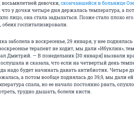
 восьмилетней девочки,
скончавшейся в больнице Озе
, что у дочки четыре дня держалась температура, а по
ухло лицо, она стала задыхаться. Позже стало плохо его
, обеих госпитализировали.
ка заболела в воскресенье, 29 января, у нее поднялась
воскресенье терапевт не ходит, мы дали «Ибуклин», те
зал Дмитрий. — В понедельник [30 января] вызвали вр
послушала и сказала, что если на четвертый день темп
огда надо будет начинать давать антибиотик. Четыре д
жалась, а потом вообще поднялась до 39,9, мы дали ей
пература спала, но ее начало постоянно рвать, опухло
треть, трудно дышать, болели кисти.