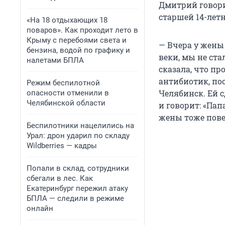
Дмитрий говорит
старшей 14-летн
«На 18 отдыхающих 18
поваров». Как проходит лето в
Крыму с перебоями света и
— Вчера у жены 
бензина, водой по графику и
веки, мы не ст
налетами БПЛА
сказала, что пр
антибиотик, пос
Режим беспилотной
Челябинск. Ей с
опасности отменили в
Челябинской области
и говорит: «Пап
жены тоже пове
Беспилотники нацелились на
Урал: дрон ударил по складу
Wildberries — кадры
Попали в склад, сотрудники
сбегали в лес. Как
Екатеринбург пережил атаку
БПЛА — следили в режиме
онлайн