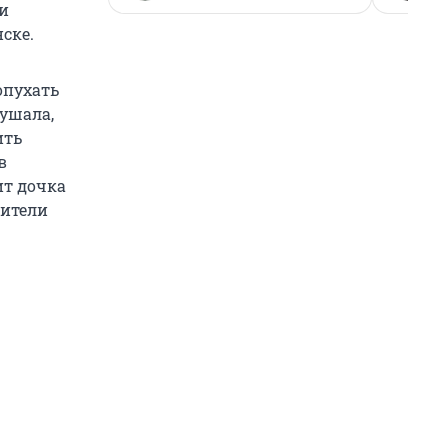
 и
ске.
опухать
лушала,
ить
в
ит дочка
дители