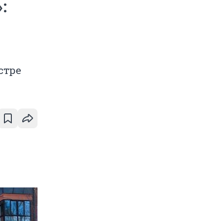
:
стре