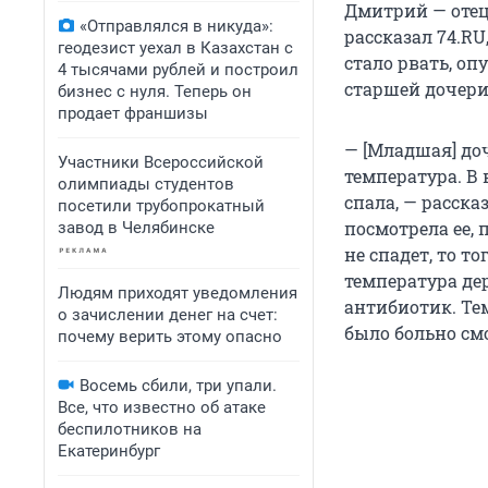
Дмитрий — отец
«Отправлялся в никуда»:
рассказал 74.RU
геодезист уехал в Казахстан с
стало рвать, оп
4 тысячами рублей и построил
старшей дочери
бизнес с нуля. Теперь он
продает франшизы
— [Младшая] доч
Участники Всероссийской
температура. В 
олимпиады студентов
спала, — расска
посетили трубопрокатный
посмотрела ее, 
завод в Челябинске
не спадет, то т
температура дер
Людям приходят уведомления
антибиотик. Тем
о зачислении денег на счет:
было больно смо
почему верить этому опасно
Восемь сбили, три упали.
Все, что известно об атаке
беспилотников на
Екатеринбург