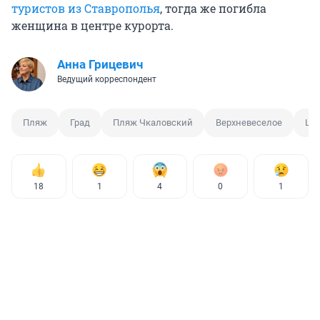
туристов из Ставрополья
, тогда же погибла
женщина в центре курорта.
Анна Грицевич
Ведущий корреспондент
Пляж
Град
Пляж Чкаловский
Верхневеселое
Ци
18
1
4
0
1