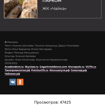
©
Реклама
Текст: Ксения Шагиева, Татьяна Никулица, Дарья Михляева
Фото: Илья Бархатов, Юлия Неструева
Видео: Леонид Меньшенин
Монтаж: Ксения Беляева
Дизайн: Алия Кочеткова, Анастасия Мухаметянова
29.09.2022
Academdom.ru
,
Skyclass.ru
,
Gagarinresidence.com
,
Kronapark.ru
,
VG174.ru
,
Твояпривилегия.рф
,
Premium74.ru
,
Жизньвлуче.рф
,
Сккаскад.рф
,
Чайкажк.рф
Просмотров: 47425