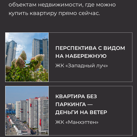
Клубный дом Gagarin
Residence
ПРОВОЖАТЬ ЗАКАТ
С ТЕРРАСЫ НА КРЫШЕ
Загородный район
«ТвояПривилегия»
НАХОДИТЬСЯ В ЦЕНТРЕ
ПРИТЯЖЕНИЯ
Экорайон
«Вишневая горка»
ЗЕЛЕНЫЙ,
КОМФОРТНЫЙ,
ДОСТУПНЫЙ, ТВОЙ
ЖК «Парковый Премиум»