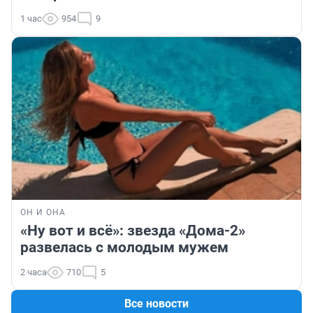
1 час
954
9
ОН И ОНА
«Ну вот и всё»: звезда «Дома-2»
развелась с молодым мужем
2 часа
710
5
Все новости