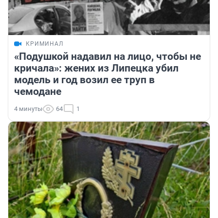
КРИМИНАЛ
«Подушкой надавил на лицо, чтобы не
кричала»: жених из Липецка убил
модель и год возил ее труп в
чемодане
4 минуты
64
1