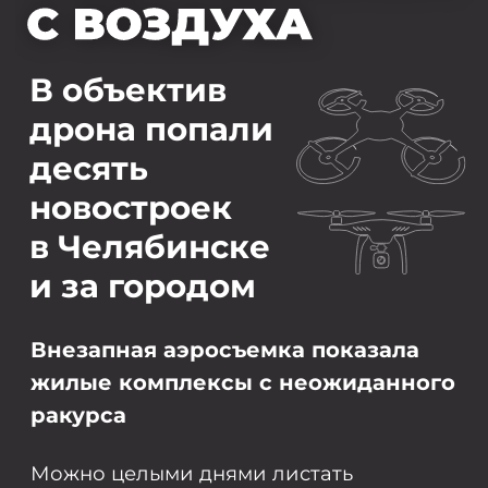
новостроек
в Челябинске
и за городом
Внезапная аэросъемка показала
жилые комплексы с неожиданного
ракурса
Можно целыми днями листать
объявления о продаже квартир на
сайтах про недвижимость и удивляться
красиво нарисованным фасадам и
дворам. А можно один раз увидеть
жилой комплекс в реальном видео,
правдиво снятый с высоты птичьего
полета. А как иначе оценить масштаб
микрорайона, разглядеть детские
площадки и понять, что находится
рядом: прикинуть расстояние до садика,
набережной, парка, магазинов и даже
собственного пляжа.
Взлетаем над крышами новостроек и