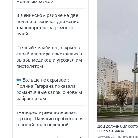
молодым мужем
В Ленинском районе на две
недели ограничат движение
транспорта из-за ремонта
путей
Пьяный челябинец закрыл в
своей квартире приехавших на
вызов медиков и угрожал им
пистолетом
Больше не скрывает:
Полина Гагарина показала
романтичные кадры с новым
избранником
«Четырех мужей потеряла»:
Прохор Шаляпин проболтался
о новой возлюбленной
Дом должен был состоя
первых этажах
Источник: 
Дмитрий Г