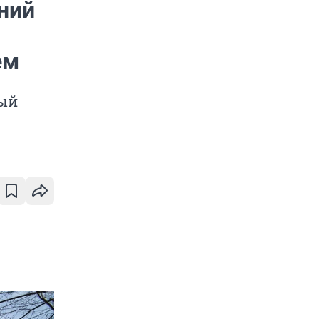
ний
ем
ный