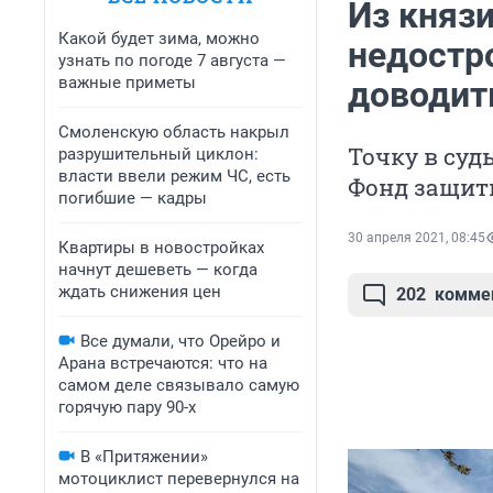
Из княз
Какой будет зима, можно
недостр
узнать по погоде 7 августа —
важные приметы
доводить
Смоленскую область накрыл
Точку в су
разрушительный циклон:
власти ввели режим ЧС, есть
Фонд защиты
погибшие — кадры
30 апреля 2021, 08:45
Квартиры в новостройках
начнут дешеветь — когда
ждать снижения цен
202
комме
Все думали, что Орейро и
Арана встречаются: что на
самом деле связывало самую
горячую пару 90-х
В «Притяжении»
мотоциклист перевернулся на