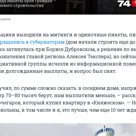
дошина
ьщики выходили на митинги и одиночные пикеты, пи
бращались к губернаторам
(дом начали строить еще д
ка затянулась при Борисе Дубровском, а решение по 
азначения главой региона Алексея Текслера), но сейча
циативной группы исчезли из информационной пове
и долгожданные выплаты, и вопрос был снят.
ил, по сумме сложно сказать: в соседнем доме, напри
р 70–80 тысяч берут, нам выплатили меньше, — расск
очегаров, который купил квартиру в «Княжеском». — Н
вольны, в том числе и я, это лучше, чем еще 10 лет жда