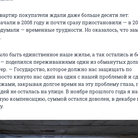
квартир покупатели ждали даже больше десяти лет:
ачали в 2008 году и почти сразу приостановили — в 20
одумали — временные трудности. Но оказалось, что за
.
ло быть единственное наше жилье, а так остались и бе
, — поделился переживаниями один из обманутых до
ер. — Государство, которое должно нас защищать по
росто кинуло нас один на один с нашей проблемой и с
жами, закрывая долгое время на эту проблему глаза, 
ей не осталась на улице. В ноябре прошлого года я н
ую компенсацию, суммой остался доволен, в декабре
у.