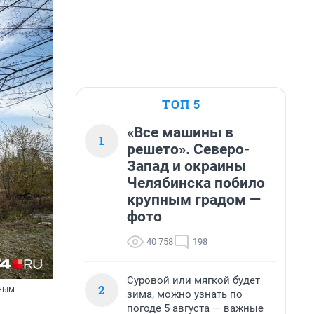
ТОП 5
«Все машины в
1
решето». Северо-
Запад и окраины
Челябинска побило
крупным градом —
фото
40 758
198
Суровой или мягкой будет
2
тным
зима, можно узнать по
погоде 5 августа — важные