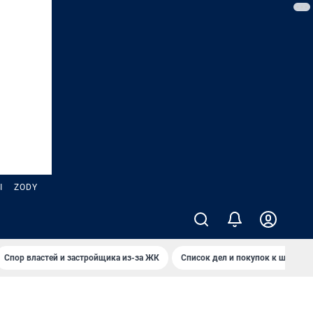
Ы
ZODY
Спор властей и застройщика из-за ЖК
Список дел и покупок к школе