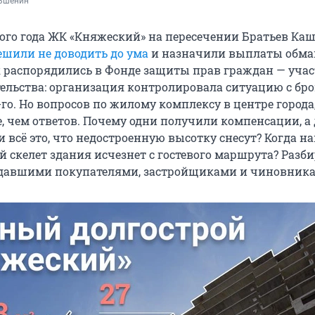
ьшенин
ого года ЖК «Княжеский» на пересечении Братьев К
ешили не доводить до ума
и назначили выплаты обм
 распорядились в Фонде защиты прав граждан — уча
тельства: организация контролировала ситуацию с б
-го. Но вопросов по жилому комплексу в центре города,
, чем ответов. Почему одни получили компенсации, а
и всё это, что недостроенную высотку снесут? Когда н
 скелет здания исчезнет с гостевого маршрута? Разб
адавшими покупателями, застройщиками и чиновник