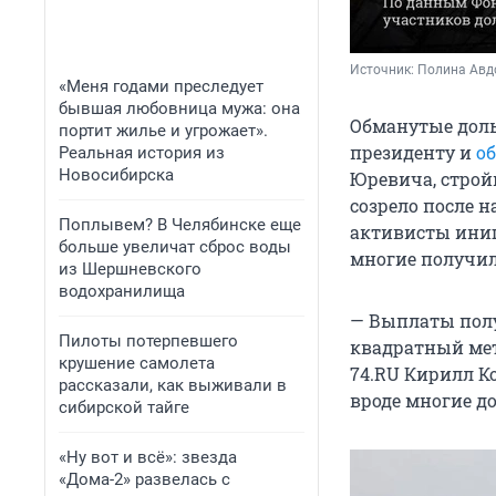
Источник: 
Полина Ав
«Меня годами преследует
бывшая любовница мужа: она
Обманутые дол
портит жилье и угрожает».
президенту и
о
Реальная история из
Новосибирска
Юревича, строй
созрело после н
Поплывем? В Челябинске еще
активисты ини
больше увеличат сброс воды
многие получил
из Шершневского
водохранилища
— Выплаты получ
Пилоты потерпевшего
квадратный мет
крушение самолета
74.RU Кирилл К
рассказали, как выживали в
вроде многие до
сибирской тайге
«Ну вот и всё»: звезда
«Дома-2» развелась с