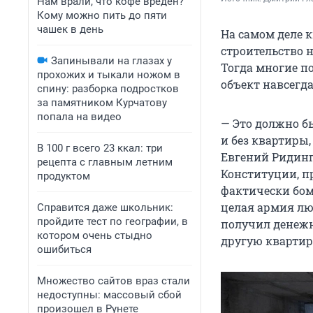
Нам врали, что кофе вреден?
Кому можно пить до пяти
чашек в день
На самом деле 
строительство н
Запинывали на глазах у
Тогда многие п
прохожих и тыкали ножом в
объект навсегда
спину: разборка подростков
за памятником Курчатову
попала на видео
— Это должно бы
и без квартиры
В 100 г всего 23 ккал: три
Евгений Ридинг
рецепта с главным летним
Конституции, п
продуктом
фактически бом
целая армия люд
Справится даже школьник:
пройдите тест по географии, в
получил денежн
котором очень стыдно
другую квартир
ошибиться
Множество сайтов враз стали
недоступны: массовый сбой
произошел в Рунете