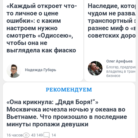
«Каждый откроет что-
Наследие, кото
то личное о цене
чудом не разва
ошибки»: с каким
транспортный э
настроем нужно
разнес миф о «
смотреть «Одиссею»,
советских доро
чтобы она не
выглядела как фиаско
Олег Арефьев
Блогер, предприн
Надежда Губарь
владелец в тран
бизнесе
РЕКОМЕНДУЕМ
«Она крикнула: „Дядя Боря!“»
Москвичка исчезла ночью у океана во
Вьетнаме. Что произошло в последние
минуты пропажи девушки
16 часов
43 149
14