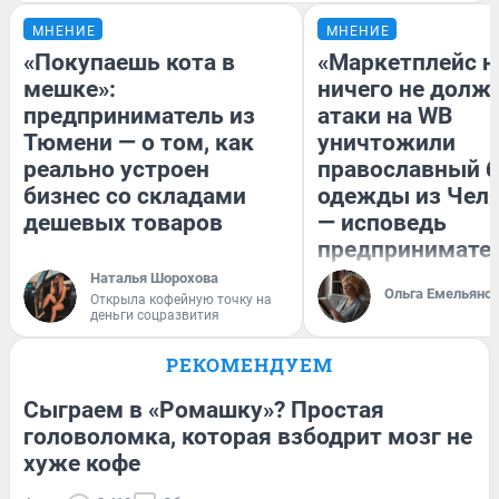
МНЕНИЕ
МНЕНИЕ
«Покупаешь кота в
«Маркетплейс 
мешке»:
ничего не долже
предприниматель из
атаки на WB
Тюмени — о том, как
уничтожили
реально устроен
православный 
бизнес со складами
одежды из Чел
дешевых товаров
— исповедь
предпринимате
Наталья Шорохова
Ольга Емельяно
Открыла кофейную точку на
деньги соцразвития
РЕКОМЕНДУЕМ
Сыграем в «Ромашку»? Простая
головоломка, которая взбодрит мозг не
хуже кофе