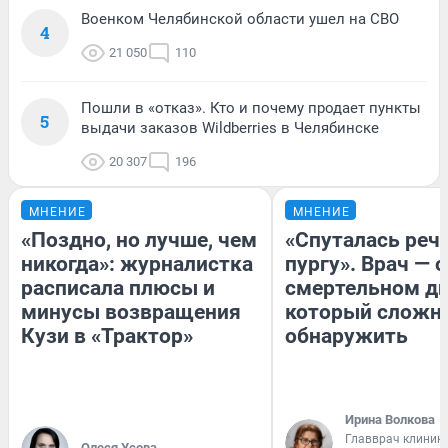
Военком Челябинской области ушел на СВО
4
21 050
110
Пошли в «отказ». Кто и почему продает пункты
5
выдачи заказов Wildberries в Челябинске
20 307
196
МНЕНИЕ
МНЕНИЕ
«Поздно, но лучше, чем
«Спуталась речь
никогда»: журналистка
пургу». Врач — о
расписала плюсы и
смертельном ди
минусы возвращения
который сложн
Кузи в «Трактор»
обнаружить
Ирина Волкова
Главврач клиник
Олеся Усова