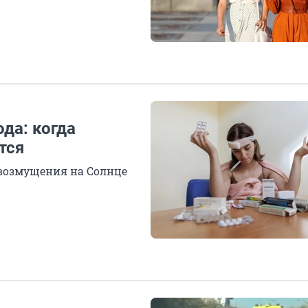
да: когда
тся
возмущения на Солнце