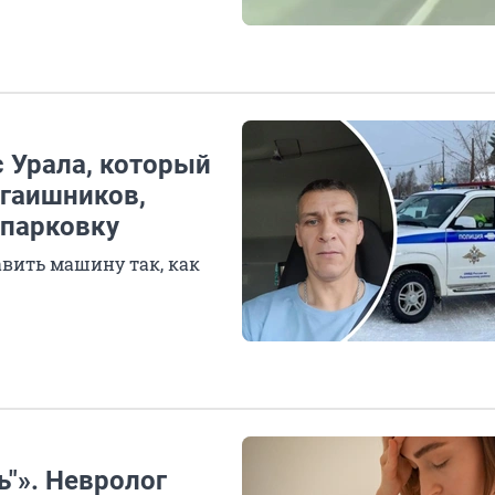
с Урала, который
у гаишников,
 парковку
авить машину так, как
ь"». Невролог