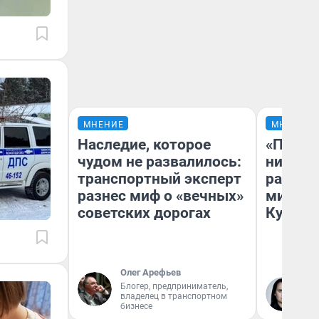
МНЕНИЕ
МНЕНИЕ
Наследие, которое
«Поздн
чудом не развалилось:
никогд
транспортный эксперт
распис
разнес миф о «вечных»
минусы
советских дорогах
Кузи в
Олег Арефьев
Блогер, предприниматель,
Ол
владелец в транспортном
бизнесе