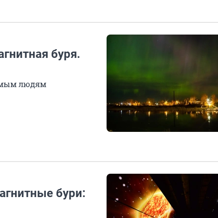
гнитная буря.
симым людям
агнитные бури: