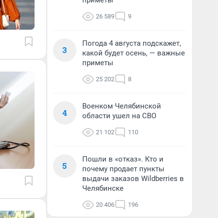
приметы
26 589
9
Погода 4 августа подскажет,
3
какой будет осень, — важные
приметы
25 202
8
Военком Челябинской
4
области ушел на СВО
21 102
110
Пошли в «отказ». Кто и
5
почему продает пункты
выдачи заказов Wildberries в
Челябинске
20 406
196