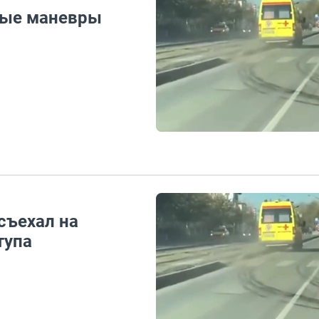
ные маневры
съехал на
тупа