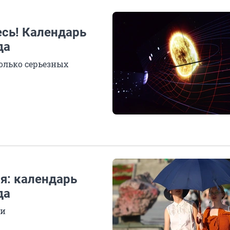
сь! Календарь
да
олько серьезных
я: календарь
да
ти