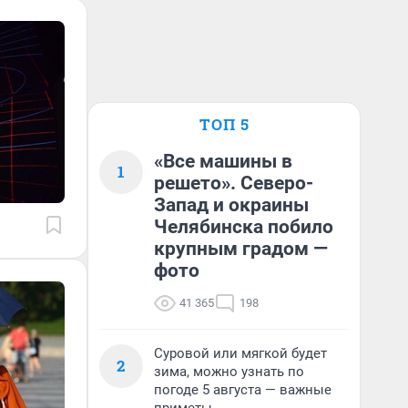
ТОП 5
«Все машины в
1
решето». Северо-
Запад и окраины
Челябинска побило
крупным градом —
фото
41 365
198
Суровой или мягкой будет
2
зима, можно узнать по
погоде 5 августа — важные