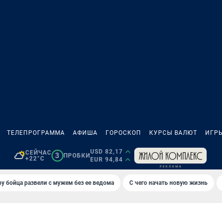
ТЕЛЕПРОГРАММА
АФИША
ГОРОСКОП
КУРСЫ ВАЛЮТ
ИГР
USD 82,17
СЕЙЧАС
3
ПРОБКИ
+22°C
EUR 94,84
у бойца развели с мужем без ее ведома
С чего начать новую жизнь