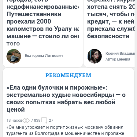
недофинансированные».
хотела снять 20
Путешественники
тысяч, чтобы п
проехали 2000
кредит, — к ней
километров по Уралу на
приехала служб
машине — стоило ли оно
безопасности
того
Ксения Владими
Екатерина Литкевич
Автор мнения
РЕКОМЕНДУЕМ
«Ела одни булочки и пирожные»:
экстремально худые новосибирцы — о
своих попытках набрать вес любой
ценой
13 часов
7 838
27
«Он мне угрожает и портит жизнь»: москвич обвинил
турагента из Волгограда в мошенничестве и пропаже