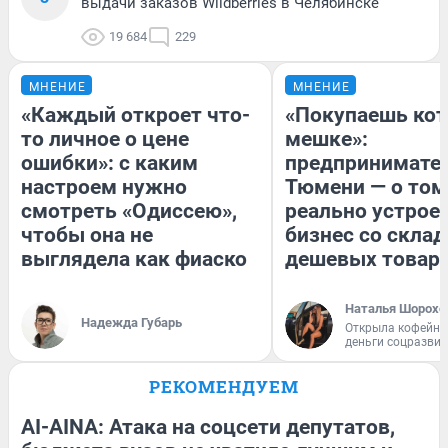
выдачи заказов Wildberries в Челябинске
19 684
229
МНЕНИЕ
МНЕНИЕ
«Каждый откроет что-
«Покупаешь кот
то личное о цене
мешке»:
ошибки»: с каким
предпринимател
настроем нужно
Тюмени — о том
смотреть «Одиссею»,
реально устрое
чтобы она не
бизнес со скла
выглядела как фиаско
дешевых товар
Наталья Шорохо
Надежда Губарь
Открыла кофейну
деньги соцразви
РЕКОМЕНДУЕМ
AI-AINA: Атака на соцсети депутатов,