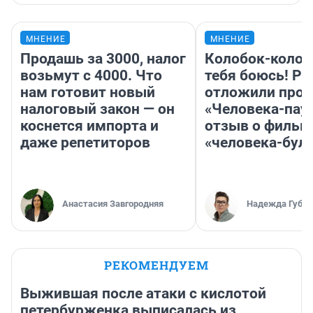
МНЕНИЕ
МНЕНИЕ
Продашь за 3000, налог
Колобок-колобо
возьмут с 4000. Что
тебя боюсь! Ра
нам готовит новый
отложили прок
налоговый закон — он
«Человека-пау
коснется импорта и
отзыв о фильм
даже репетиторов
«человека-бул
Анастасия Завгородняя
Надежда Губар
РЕКОМЕНДУЕМ
Выжившая после атаки с кислотой
петербурженка выписалась из