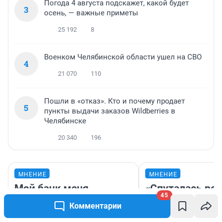
Погода 4 августа подскажет, какой будет
3
осень, — важные приметы
25 192
8
Военком Челябинской области ушел на СВО
4
21 070
110
Пошли в «отказ». Кто и почему продает
5
пункты выдачи заказов Wildberries в
Челябинске
20 340
196
МНЕНИЕ
МНЕНИЕ
Мой банк меня
«Спуталась реч
45
бережет. Журналист
пургу». Врач — 
Комментарии
хотела снять 200
смертельном д