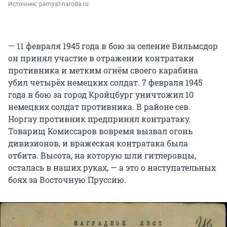
Источник: 
pamyat-naroda.ru
— 11 февраля 1945 года в бою за селение Вильмсдор
он принял участие в отражении контратаки
противника и метким огнём своего карабина
убил четырёх немецких солдат. 7 февраля 1945
года в бою за город Кройцбург уничтожил 10
немецких солдат противника. В районе сев.
Норгау противник предпринял контратаку.
Товарищ Комиссаров вовремя вызвал огонь
дивизионов, и вражеская контратака была
отбита. Высота, на которую шли гитлеровцы,
осталась в наших руках, — а это о наступательных
боях за Восточную Пруссию.