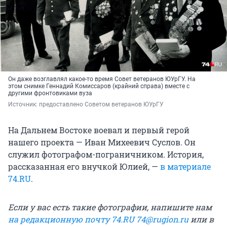
Он даже возглавлял какое-то время Совет ветеранов ЮУрГУ. На
этом снимке Геннадий Комиссаров (крайний справа) вместе с
другими фронтовиками вуза
Источник: 
предоставлено Советом ветеранов ЮУрГУ
На Дальнем Востоке воевал и первый герой
нашего проекта — Иван Михеевич Суслов. Он
служил фотографом-пограничником. История,
рассказанная его внучкой Юлией, —
в материале
74.RU
.
Если у вас есть такие фотографии, напишите нам
на редакционную почту 74.RU
74@rugion.ru
или в